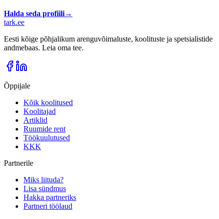
Halda seda profiili
→
tark
.
ee
Eesti kõige põhjalikum arenguvõimaluste, koolituste ja spetsialistide
andmebaas. Leia oma tee.
Õppijale
Kõik koolitused
Koolitajad
Artiklid
Ruumide rent
Töökuulutused
KKK
Partnerile
Miks liituda?
Lisa sündmus
Hakka partneriks
Partneri töölaud