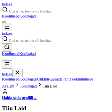
tark
.
ee
Koolitused
Koolitajad
tark
.
ee
Koolitused
Koolitajad
tark
.
ee
Koolitused
Koolitajad
Artiklid
Ruumide rent
Töökuulutused
Avaleht
Koolitajad
Tiiu Laid
Halda seda profiili
→
Tiiu Laid