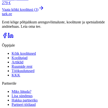
279 €
Vaata kõiki koolitusi (
3
)
tark
.
ee
Eesti kõige põhjalikum arenguvõimaluste, koolituste ja spetsialistide
andmebaas. Leia oma tee.
Õppijale
Kõik koolitused
Koolitajad
Artiklid
Ruumide rent
Töökuulutused
KKK
Partnerile
Miks liituda?
Lisa sündmus
Hakka partneriks
Partneri töölaud