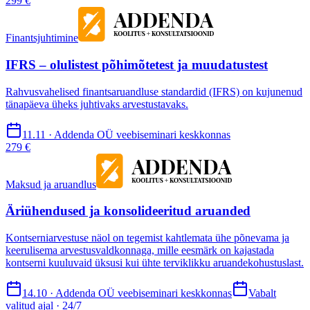
299 €
Finantsjuhtimine
IFRS – olulistest põhimõtetest ja muudatustest
Rahvusvahelised finantsaruandluse standardid (IFRS) on kujunenud
tänapäeva üheks juhtivaks arvestustavaks.
11.11 · Addenda OÜ veebiseminari keskkonnas
279 €
Maksud ja aruandlus
Äriühendused ja konsolideeritud aruanded
Kontserniarvestuse näol on tegemist kahtlemata ühe põnevama ja
keerulisema arvestusvaldkonnaga, mille eesmärk on kajastada
kontserni kuuluvaid üksusi kui ühte terviklikku aruandekohustuslast.
14.10 · Addenda OÜ veebiseminari keskkonnas
Vabalt
valitud ajal · 24/7