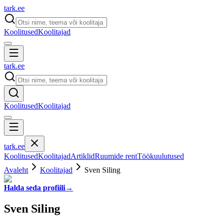
tark
.
ee
Koolitused
Koolitajad
tark
.
ee
Koolitused
Koolitajad
tark
.
ee
Koolitused
Koolitajad
Artiklid
Ruumide rent
Töökuulutused
Avaleht
Koolitajad
Sven Siling
Halda seda profiili
→
Sven Siling