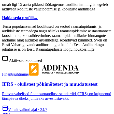
omab ligi 15 aasta pikkust töökogemust audiitorina ning ta tegeleb
aktiivselt koolituste väljatöötamise ja koolituste andmisega
Halda seda profiili
→
Tema populaarsemad koolitused on seotud raamatupidamis- ja
auditialaste teemadega nagu näiteks raamatupidamise aastaaruannete
koostamine, konsolideerimine, raamatupidamislikuke hinnangute
andmine ning audiitori aruannetega seonduvad kümmed. Sven on
Eesti Vabariigi vandeaudiitor ning ta kuulub Eesti Audiitorkogu
juhatusse ja on Eesti Raamatupidajate Kogu nõukoja liige.
Aktiivsed koolitused
Finantsjuhtimine
IFRS - olulistest põhimõtetest ja muudatustest
Rahvusvahelised finantsaruandluse standardid (IFRS) on kujunenud
tänapäeva üheks juhtivaks arvestustavaks.
Vabalt valitud ajal · 24/7