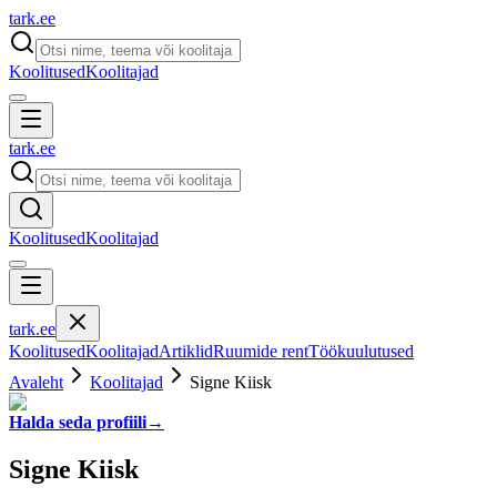
tark
.
ee
Koolitused
Koolitajad
tark
.
ee
Koolitused
Koolitajad
tark
.
ee
Koolitused
Koolitajad
Artiklid
Ruumide rent
Töökuulutused
Avaleht
Koolitajad
Signe Kiisk
Halda seda profiili
→
Signe Kiisk