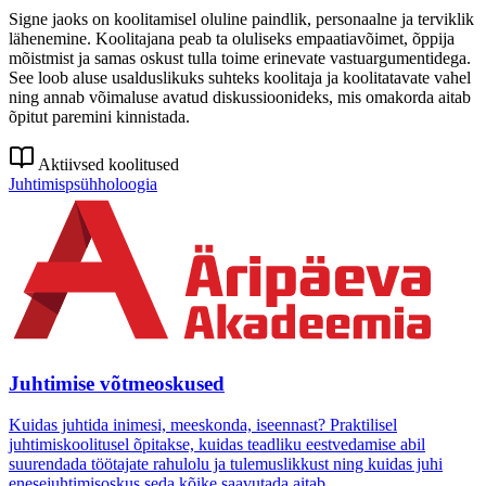
Signe jaoks on koolitamisel oluline paindlik, personaalne ja terviklik
lähenemine. Koolitajana peab ta oluliseks empaatiavõimet, õppija
mõistmist ja samas oskust tulla toime erinevate vastuargumentidega.
See loob aluse usalduslikuks suhteks koolitaja ja koolitatavate vahel
ning annab võimaluse avatud diskussioonideks, mis omakorda aitab
õpitut paremini kinnistada.
Aktiivsed koolitused
Juhtimispsühholoogia
Juhtimise võtmeoskused
Kuidas juhtida inimesi, meeskonda, iseennast? Praktilisel
juhtimiskoolitusel õpitakse, kuidas teadliku eestvedamise abil
suurendada töötajate rahulolu ja tulemuslikkust ning kuidas juhi
enesejuhtimisoskus seda kõike saavutada aitab.