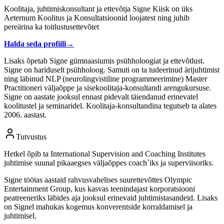
Koolitaja, juhtimiskonsultant ja ettevõtja Signe Kiisk on üks
Aeternum Koolitus ja Konsultatsioonid loojatest ning juhib
pereärina ka toitlustusettevõtet
Halda seda profiili
→
Lisaks õpetab Signe gümnaasiumis psühholoogiat ja ettevõtlust.
Signe on hariduselt psühholoog. Samuti on ta tudeerinud ärijuhtimist
ning läbinud NLP (neurolingvistiline programmeerimine) Master
Practitioneri väljaõppe ja sisekoolitaja-konsultandi arengukursuse.
Signe on aastate jooksul ennast pidevalt täiendanud erinevatel
koolitustel ja seminaridel. Koolitaja-konsultandina tegutseb ta alates
2006. aastast.
Tutvustus
Hetkel õpib ta International Supervision and Coaching Institutes
juhtimise suunal pikaaegses väljaõppes coach`iks ja superviisoriks.
Signe töötas aastaid rahvusvahelises suurettevõttes Olympic
Entertainment Group, kus kasvas teenindajast korporatsiooni
peatreeneriks läbides aja jooksul erinevaid juhtimistasandeid. Lisaks
on Signel mahukas kogemus konverentside korraldamisel ja
juhtimisel.