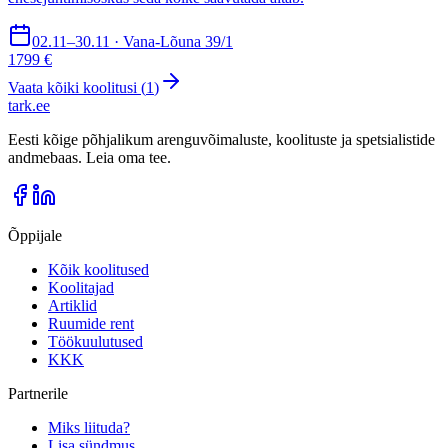
02.11–30.11 · Vana-Lõuna 39/1
1799 €
Vaata kõiki koolitusi (
1
)
tark
.
ee
Eesti kõige põhjalikum arenguvõimaluste, koolituste ja spetsialistide
andmebaas. Leia oma tee.
Õppijale
Kõik koolitused
Koolitajad
Artiklid
Ruumide rent
Töökuulutused
KKK
Partnerile
Miks liituda?
Lisa sündmus