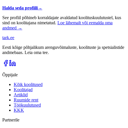
Halda seda profiili
→
See profiil põhineb korraldajate avaldatud koolituskuulutustel, kus
sind on koolitajana nimetatud.
Loe lähemalt või eemalda oma
andmed →
tark
.
ee
Eesti kõige põhjalikum arenguvõimaluste, koolituste ja spetsialistide
andmebaas. Leia oma tee.
Õppijale
Kõik koolitused
Koolitajad
Artiklid
Ruumide rent
Töökuulutused
KKK
Partnerile