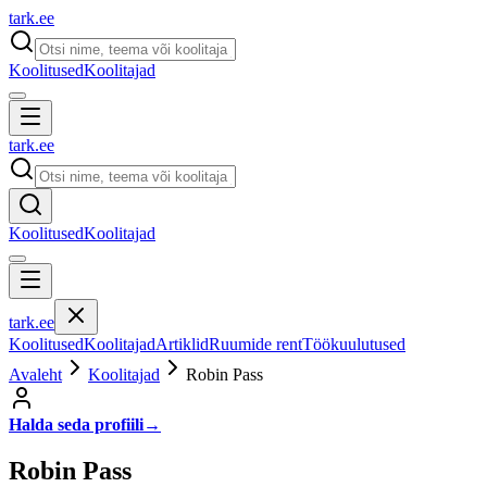
tark
.
ee
Koolitused
Koolitajad
tark
.
ee
Koolitused
Koolitajad
tark
.
ee
Koolitused
Koolitajad
Artiklid
Ruumide rent
Töökuulutused
Avaleht
Koolitajad
Robin Pass
Halda seda profiili
→
Robin Pass