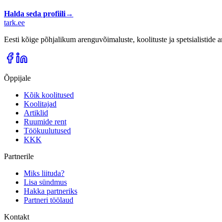
Halda seda profiili
→
tark
.
ee
Eesti kõige põhjalikum arenguvõimaluste, koolituste ja spetsialistide
Õppijale
Kõik koolitused
Koolitajad
Artiklid
Ruumide rent
Töökuulutused
KKK
Partnerile
Miks liituda?
Lisa sündmus
Hakka partneriks
Partneri töölaud
Kontakt