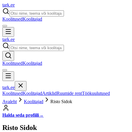
tark
.
ee
Koolitused
Koolitajad
tark
.
ee
Koolitused
Koolitajad
tark
.
ee
Koolitused
Koolitajad
Artiklid
Ruumide rent
Töökuulutused
Avaleht
Koolitajad
Risto Sidok
Halda seda profiili
→
Risto Sidok