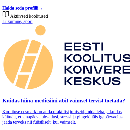
Halda seda profiili
→
Aktiivsed koolitused
Liikumine, sport
Kuidas hiina meditsiini abil vaimset tervist toetada?
Koolituse eesmärk on anda praktilisi juhiseid, mida teha ja kuidas
käituda, et tänapäeva ahvatlusi, stressi ja pingeid täis igapäevaelus
jääda terveks nii füüsiliselt, kui vaimselt.