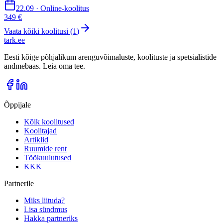
22.09 · Online-koolitus
349 €
Vaata kõiki koolitusi (
1
)
tark
.
ee
Eesti kõige põhjalikum arenguvõimaluste, koolituste ja spetsialistide
andmebaas. Leia oma tee.
Õppijale
Kõik koolitused
Koolitajad
Artiklid
Ruumide rent
Töökuulutused
KKK
Partnerile
Miks liituda?
Lisa sündmus
Hakka partneriks