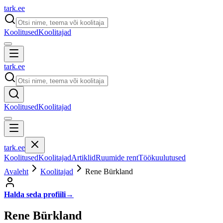
tark
.
ee
Koolitused
Koolitajad
tark
.
ee
Koolitused
Koolitajad
tark
.
ee
Koolitused
Koolitajad
Artiklid
Ruumide rent
Töökuulutused
Avaleht
Koolitajad
Rene Bürkland
Halda seda profiili
→
Rene Bürkland