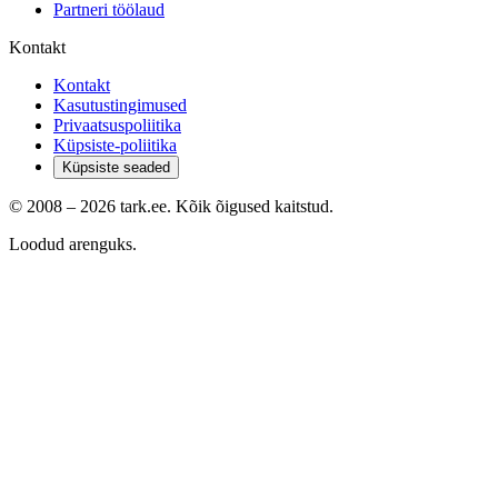
Partneri töölaud
Kontakt
Kontakt
Kasutustingimused
Privaatsuspoliitika
Küpsiste-poliitika
Küpsiste seaded
© 2008 –
2026
tark.ee. Kõik õigused kaitstud.
Loodud arenguks.