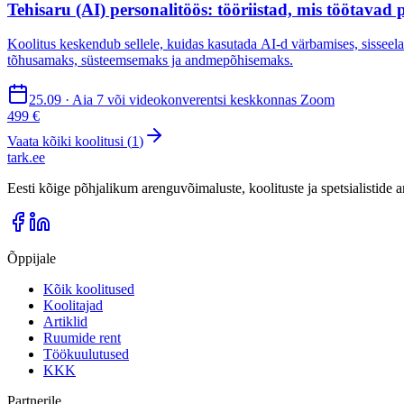
Tehisaru (AI) personalitöös: tööriistad, mis töötavad p
Koolitus keskendub sellele, kuidas kasutada AI-d värbamises, sisseela
tõhusamaks, süsteemsemaks ja andmepõhisemaks.
25.09 · Aia 7 või videokonverentsi keskkonnas Zoom
499 €
Vaata kõiki koolitusi (
1
)
tark
.
ee
Eesti kõige põhjalikum arenguvõimaluste, koolituste ja spetsialistide
Õppijale
Kõik koolitused
Koolitajad
Artiklid
Ruumide rent
Töökuulutused
KKK
Partnerile