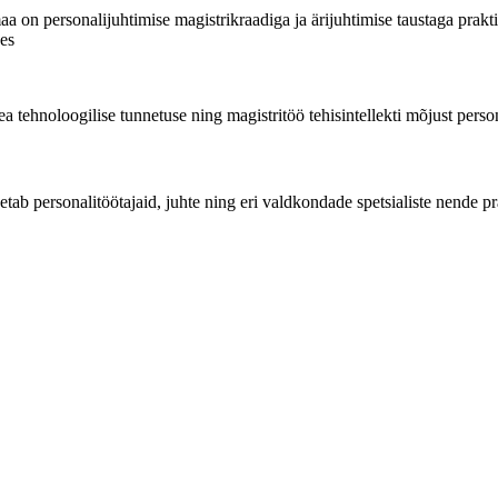
aa on personalijuhtimise magistrikraadiga ja ärijuhtimise taustaga pra
ses
tehnoloogilise tunnetuse ning magistritöö tehisintellekti mõjust perso
tab personalitöötajaid, juhte ning eri valdkondade spetsialiste nende pra