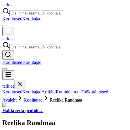
tark
.
ee
Koolitused
Koolitajad
tark
.
ee
Koolitused
Koolitajad
tark
.
ee
Koolitused
Koolitajad
Artiklid
Ruumide rent
Töökuulutused
Avaleht
Koolitajad
Reelika Randmaa
Halda seda profiili
→
Reelika Randmaa