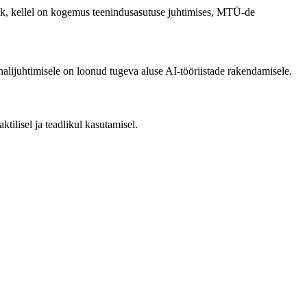
ktik, kellel on kogemus teenindusasutuse juhtimises, MTÜ-de
nalijuhtimisele on loonud tugeva aluse AI-tööriistade rakendamisele.
ktilisel ja teadlikul kasutamisel.