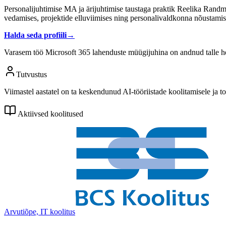
Personalijuhtimise MA ja ärijuhtimise taustaga praktik Reelika Randm
vedamises, projektide elluviimises ning personalivaldkonna nõustami
Halda seda profiili
→
Varasem töö Microsoft 365 lahenduste müügijuhina on andnud talle hea 
Tutvustus
Viimastel aastatel on ta keskendunud AI-tööriistade koolitamisele ja toe
Aktiivsed koolitused
Arvutiõpe, IT koolitus