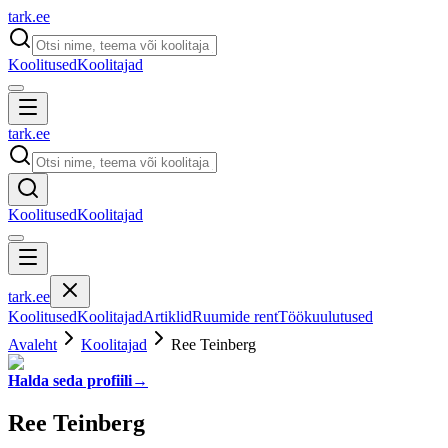
tark
.
ee
Koolitused
Koolitajad
tark
.
ee
Koolitused
Koolitajad
tark
.
ee
Koolitused
Koolitajad
Artiklid
Ruumide rent
Töökuulutused
Avaleht
Koolitajad
Ree Teinberg
Halda seda profiili
→
Ree Teinberg