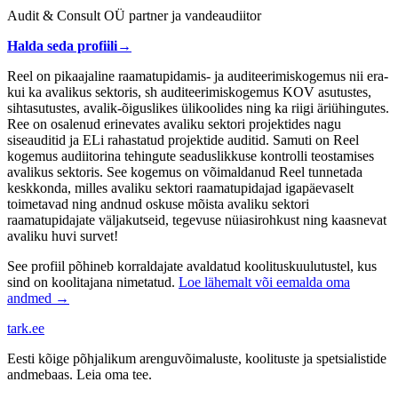
Audit & Consult OÜ partner ja vandeaudiitor
Halda seda profiili
→
Reel on pikaajaline raamatupidamis- ja auditeerimiskogemus nii era-
kui ka avalikus sektoris, sh auditeerimiskogemus KOV asutustes,
sihtasutustes, avalik-õiguslikes ülikoolides ning ka riigi äriühingutes.
Ree on osalenud erinevates avaliku sektori projektides nagu
siseauditid ja ELi rahastatud projektide auditid. Samuti on Reel
kogemus audiitorina tehingute seaduslikkuse kontrolli teostamises
avalikus sektoris. See kogemus on võimaldanud Reel tunnetada
keskkonda, milles avaliku sektori raamatupidajad igapäevaselt
toimetavad ning andnud oskuse mõista avaliku sektori
raamatupidajate väljakutseid, tegevuse nüiasirohkust ning kaasnevat
avaliku huvi survet!
See profiil põhineb korraldajate avaldatud koolituskuulutustel, kus
sind on koolitajana nimetatud.
Loe lähemalt või eemalda oma
andmed →
tark
.
ee
Eesti kõige põhjalikum arenguvõimaluste, koolituste ja spetsialistide
andmebaas. Leia oma tee.