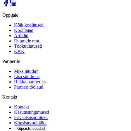
Õppijale
Kõik koolitused
Koolitajad
Artiklid
Ruumide rent
Töökuulutused
KKK
Partnerile
Miks liituda?
Lisa sündmus
Hakka partneriks
Partneri töölaud
Kontakt
Kontakt
Kasutustingimused
Privaatsuspoliitika
Küpsiste-poliitika
Küpsiste seaded