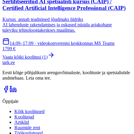
Sertifitseeritud AI spetsialisti kursus (CAIP) /
Certified Artificial Intelligence Professional (CAIP)
Kursus annab teadmised jõudmaks liidriks
AI lahenduste rakendamises ja oskused püsida asjakohane
tuleviku tehnoloogiakeskses maailmas.
14.09–17.09 · videokonverentsi keskkonnas MS Teams
1799 €
Vaata kõiki koolitusi (
1
)
tark
.
ee
Eesti kõige põhjalikum arenguvõimaluste, koolituste ja spetsialistide
andmebaas. Leia oma tee.
Õppijale
Kõik koolitused
Koolitajad
Artiklid
Ruumide rent
Töökuulutused