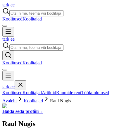
tark
.
ee
Koolitused
Koolitajad
tark
.
ee
Koolitused
Koolitajad
tark
.
ee
Koolitused
Koolitajad
Artiklid
Ruumide rent
Töökuulutused
Avaleht
Koolitajad
Raul Nugis
Halda seda profiili
→
Raul Nugis