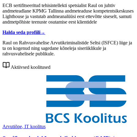
ECB sertifitseeritud tehisintellekti spetsialist Raul on juhtiv
andmeteadlane KPMG Tallinna andmeteaduse kompetentsikeskuses
Lighthouse ja vastutab andmeanalüüsi eest ettevõtte siseselt, samuti
andmetpõhiste teenuste osutamise eest klientidele
Halda seda profiili
→
Raul on Rahvusvahelise Arvutikriminalistide Seltsi (ISFCE) liige ja
ta on kogenud ning sagedane kõneleja siseriiklikule ja
rahvusvahelisele publikule.
Aktiivsed koolitused
Arvutiõpe, IT koolitus