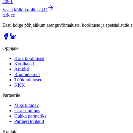
209 €
Vaata kõiki koolitusi (
1
)
tark
.
ee
Eesti kõige põhjalikum arenguvõimaluste, koolituste ja spetsialistide
Õppijale
Kõik koolitused
Koolitajad
Artiklid
Ruumide rent
Töökuulutused
KKK
Partnerile
Miks liituda?
Lisa sündmus
Hakka partneriks
Partneri töölaud
Kontakt