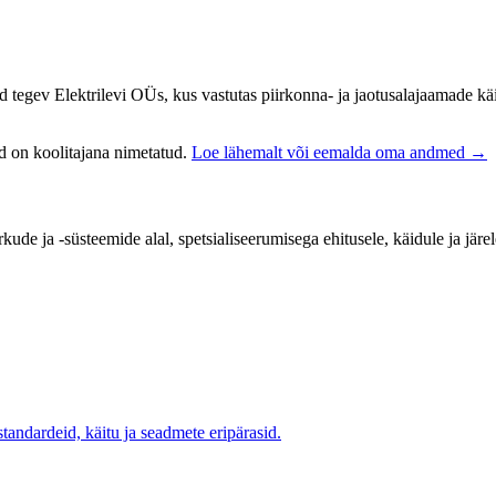
ud tegev Elektrilevi OÜs, kus vastutas piirkonna- ja jaotusalajaamade k
nd on koolitajana nimetatud.
Loe lähemalt või eemalda oma andmed →
kude ja -süsteemide alal, spetsialiseerumisega ehitusele, käidule ja järel
tandardeid, käitu ja seadmete eripärasid.