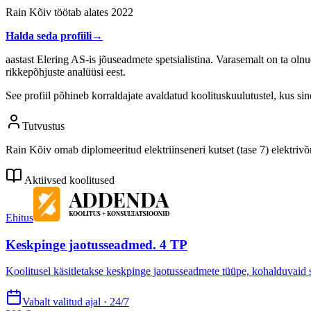
Rain Kõiv töötab alates 2022
Halda seda profiili
→
aastast Elering AS-is jõuseadmete spetsialistina. Varasemalt on ta oln
rikkepõhjuste analüüsi eest.
See profiil põhineb korraldajate avaldatud koolituskuulutustel, kus si
Tutvustus
Rain Kõiv omab diplomeeritud elektriinseneri kutset (tase 7) elektrivõr
Aktiivsed koolitused
Ehitus
Keskpinge jaotusseadmed. 4 TP
Koolitusel käsitletakse keskpinge jaotusseadmete tüüpe, kohalduvaid s
Vabalt valitud ajal · 24/7