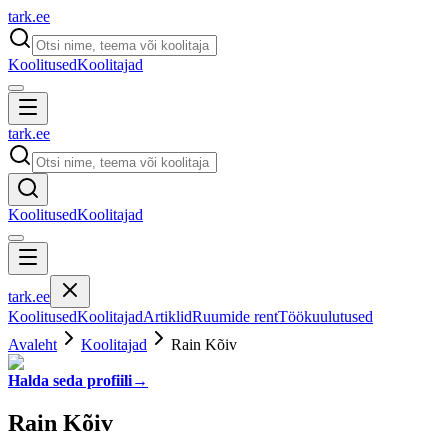
tark
.
ee
Koolitused
Koolitajad
tark
.
ee
Koolitused
Koolitajad
tark
.
ee
Koolitused
Koolitajad
Artiklid
Ruumide rent
Töökuulutused
Avaleht
Koolitajad
Rain Kõiv
Halda seda profiili
→
Rain Kõiv