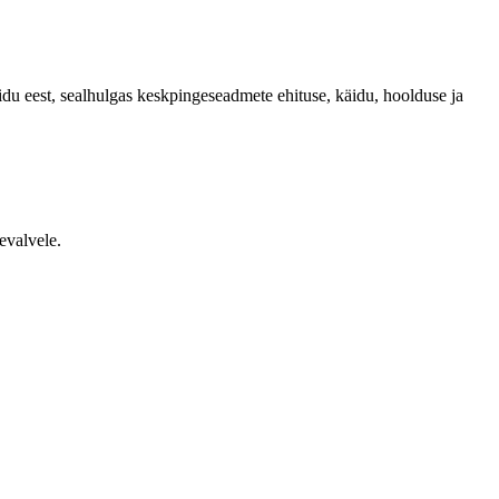
äidu eest, sealhulgas keskpingeseadmete ehituse, käidu, hoolduse ja
evalvele.