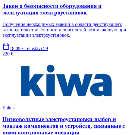
Закон о безопасности оборудования и
эксплуатация электроустановок
Получение необходимых знаний в области действующего
законодательство Эстонии и опасностей возникающую при
эксплуатации электроустановок.
18.09 · Telliskivi 59
220 €
Ehitus
Низковольтные электроустановки-выбор и
монтаж компонентов и устройств, связанные с
ними контрольные операции