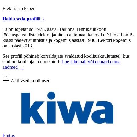
Elektriala ekspert
Halda seda profiili
→
Ta on lõpetanud 1978. aastal Tallinna Tehnikaülikooli
tööstuspaigaldiste elektriajamite ja automaatika eriala. Nikolail on B-
klassi pädevustunnistus ja kogemus aastast 1986. Lektori kogemus
on aastast 2013.
See profiil põhineb korraldajate avaldatud koolituskuulutustel, kus
sind on koolitajana nimetatud.
Loe lähemalt või eemalda oma
andmed →
Aktiivsed koolitused
Ehitus