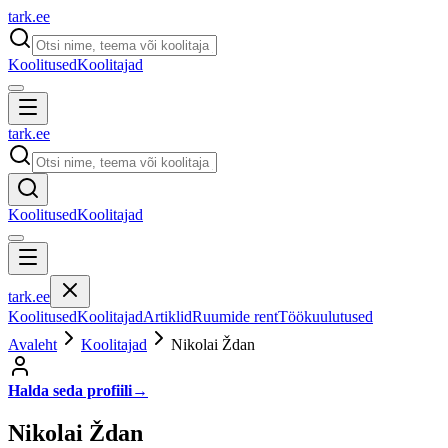
tark
.
ee
Koolitused
Koolitajad
tark
.
ee
Koolitused
Koolitajad
tark
.
ee
Koolitused
Koolitajad
Artiklid
Ruumide rent
Töökuulutused
Avaleht
Koolitajad
Nikolai Ždan
Halda seda profiili
→
Nikolai Ždan