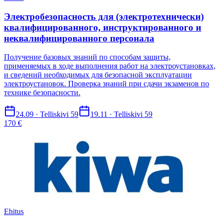
Электробезопасность для (электротехнически)
квалифицированного, инструктированного и
неквалифицированного персонала
Получение базовых знаний по способам защиты,
применяемых в ходе выполнения работ на электроустановках,
и сведений необходимых для безопасной эксплуатации
электроустановок. Проверка знаний при сдачи экзаменов по
технике безопасности.
24.09 · Telliskivi 59
19.11 · Telliskivi 59
170 €
Ehitus