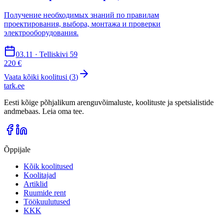
Получение необходимых знаний по правилам
проектирования, выбора, монтажа и проверки
электрооборудования.
03.11 · Telliskivi 59
220 €
Vaata kõiki koolitusi (
3
)
tark
.
ee
Eesti kõige põhjalikum arenguvõimaluste, koolituste ja spetsialistide
andmebaas. Leia oma tee.
Õppijale
Kõik koolitused
Koolitajad
Artiklid
Ruumide rent
Töökuulutused
KKK