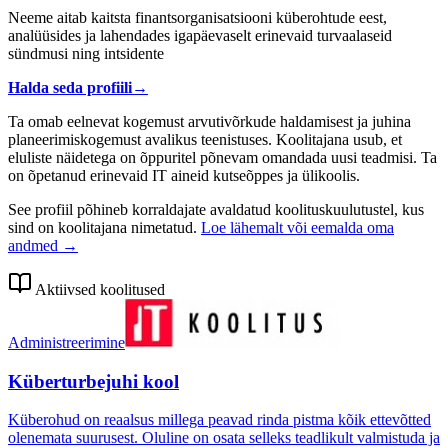
Neeme aitab kaitsta finantsorganisatsiooni küberohtude eest,
analüüsides ja lahendades igapäevaselt erinevaid turvaalaseid
sündmusi ning intsidente
Halda seda profiili
→
Ta omab eelnevat kogemust arvutivõrkude haldamisest ja juhina
planeerimiskogemust avalikus teenistuses. Koolitajana usub, et
eluliste näidetega on õppuritel põnevam omandada uusi teadmisi. Ta
on õpetanud erinevaid IT aineid kutseõppes ja ülikoolis.
See profiil põhineb korraldajate avaldatud koolituskuulutustel, kus
sind on koolitajana nimetatud.
Loe lähemalt või eemalda oma
andmed →
Aktiivsed koolitused
Administreerimine
Küberturbejuhi kool
Küberohud on reaalsus millega peavad rinda pistma kõik ettevõtted
olenemata suurusest. Oluline on osata selleks teadlikult valmistuda ja