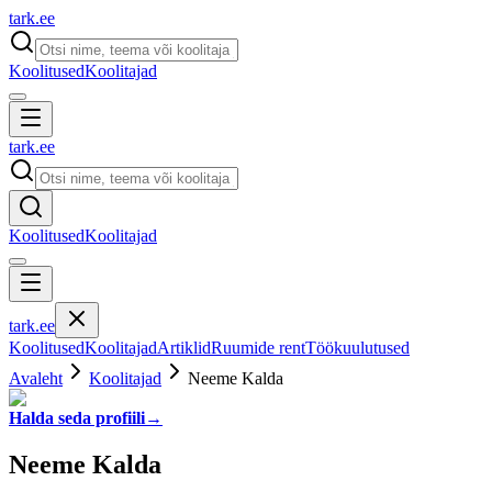
tark
.
ee
Koolitused
Koolitajad
tark
.
ee
Koolitused
Koolitajad
tark
.
ee
Koolitused
Koolitajad
Artiklid
Ruumide rent
Töökuulutused
Avaleht
Koolitajad
Neeme Kalda
Halda seda profiili
→
Neeme Kalda