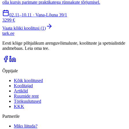
olla kursis parimate praktikatega rünnakute tõrjumisel.
02.11–10.11 · Vana-Lõuna 39/1
3299 €
Vaata kõiki koolitusi (
1
)
tark
.
ee
Eesti kõige põhjalikum arenguvõimaluste, koolituste ja spetsialistide
andmebaas. Leia oma tee.
Õppijale
Kõik koolitused
Koolitajad
Artiklid
Ruumide rent
Töökuulutused
KKK
Partnerile
Miks liituda?