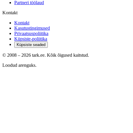
Partneri töölaud
Kontakt
Kontakt
Kasutustingimused
Privaatsuspoliitika
Küpsiste-poliitika
Küpsiste seaded
© 2008 –
2026
tark.ee. Kõik õigused kaitstud.
Loodud arenguks.