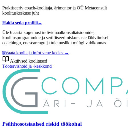
Praktiseeriv coach-koolitaja, ärimentor ja OÜ Metaconsult
koolituskeskuse juht
Halda seda profiili
→
Üle 6 aasta kogemust individuaalkonsultatsioonide,
koolitusprogrammide ja sertifitseerimiskursuste läbiviimisel
coachingu, enesearengu ja tulemusliku müügi valdkonnas.
🌐
Vaata koolitaja infot vene keeles →
Aktiivsed koolitused
Töötervishoid ja -keskkond
Psühhosotsiaalsed riskid töökohal