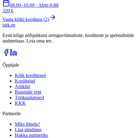
08.09–10.09 · Ahtri 8-88
320 €
Vaata kõiki koolitusi (
2
)
tark
.
ee
Eesti kõige põhjalikum arenguvõimaluste, koolituste ja spetsialistide
andmebaas. Leia oma tee.
Õppijale
Kõik koolitused
Koolitajad
Artiklid
Ruumide rent
Töökuulutused
KKK
Partnerile
Miks liituda?
Lisa sündmus
Hakka partneriks