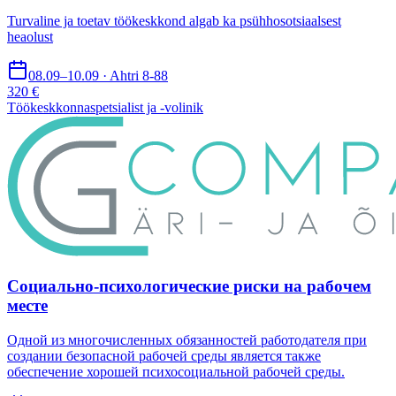
Turvaline ja toetav töökeskkond algab ka psühhosotsiaalsest
heaolust
08.09–10.09 · Ahtri 8-88
320 €
Töökeskkonnaspetsialist ja -volinik
Социально-психологические риски на рабочем
месте
Одной из многочисленных обязанностей работодателя при
создании безопасной рабочей среды является также
обеспечение хорошей психосоциальной рабочей среды.