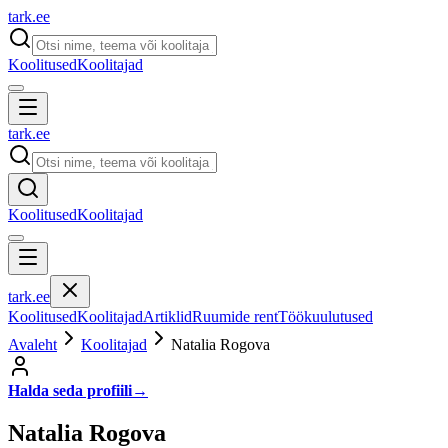
tark
.
ee
Koolitused
Koolitajad
tark
.
ee
Koolitused
Koolitajad
tark
.
ee
Koolitused
Koolitajad
Artiklid
Ruumide rent
Töökuulutused
Avaleht
Koolitajad
Natalia Rogova
Halda seda profiili
→
Natalia Rogova