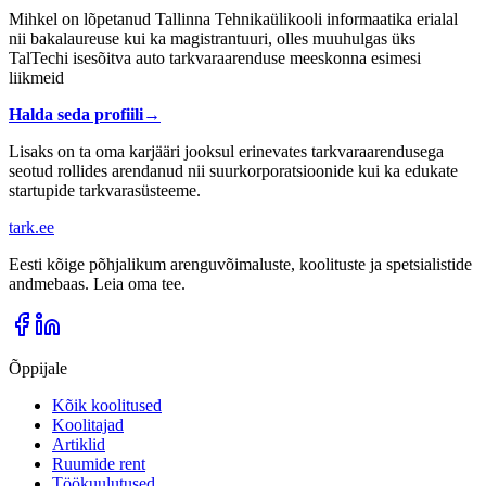
Mihkel on lõpetanud Tallinna Tehnikaülikooli informaatika erialal
nii bakalaureuse kui ka magistrantuuri, olles muuhulgas üks
TalTechi isesõitva auto tarkvaraarenduse meeskonna esimesi
liikmeid
Halda seda profiili
→
Lisaks on ta oma karjääri jooksul erinevates tarkvaraarendusega
seotud rollides arendanud nii suurkorporatsioonide kui ka edukate
startupide tarkvarasüsteeme.
tark
.
ee
Eesti kõige põhjalikum arenguvõimaluste, koolituste ja spetsialistide
andmebaas. Leia oma tee.
Õppijale
Kõik koolitused
Koolitajad
Artiklid
Ruumide rent
Töökuulutused