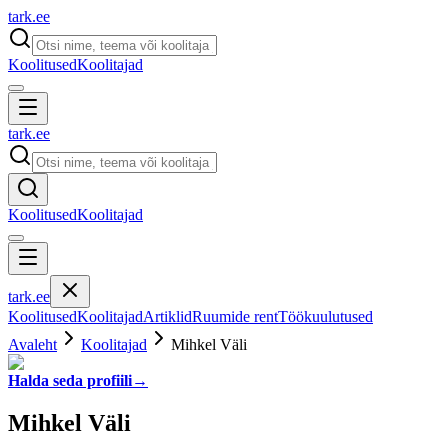
tark
.
ee
Koolitused
Koolitajad
tark
.
ee
Koolitused
Koolitajad
tark
.
ee
Koolitused
Koolitajad
Artiklid
Ruumide rent
Töökuulutused
Avaleht
Koolitajad
Mihkel Väli
Halda seda profiili
→
Mihkel Väli