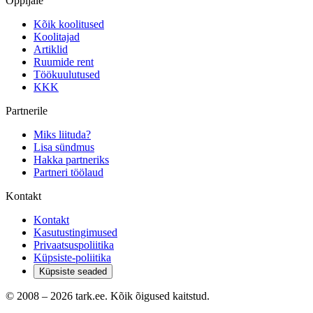
Õppijale
Kõik koolitused
Koolitajad
Artiklid
Ruumide rent
Töökuulutused
KKK
Partnerile
Miks liituda?
Lisa sündmus
Hakka partneriks
Partneri töölaud
Kontakt
Kontakt
Kasutustingimused
Privaatsuspoliitika
Küpsiste-poliitika
Küpsiste seaded
© 2008 –
2026
tark.ee. Kõik õigused kaitstud.