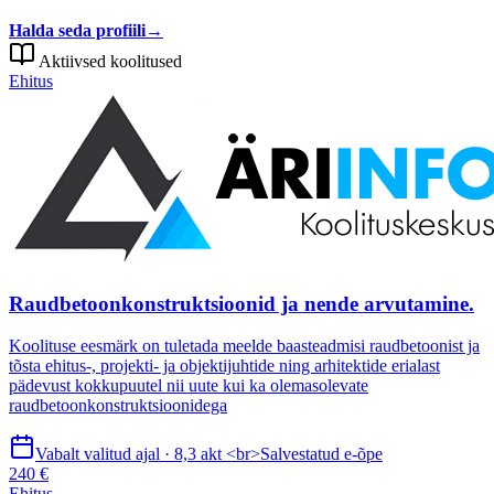
Halda seda profiili
→
Aktiivsed koolitused
Ehitus
Raudbetoonkonstruktsioonid ja nende arvutamine.
Koolituse eesmärk on tuletada meelde baasteadmisi raudbetoonist ja
tõsta ehitus-, projekti- ja objektijuhtide ning arhitektide erialast
pädevust kokkupuutel nii uute kui ka olemasolevate
raudbetoonkonstruktsioonidega
Vabalt valitud ajal · 8,3 akt <br>Salvestatud e-õpe
240 €
Ehitus