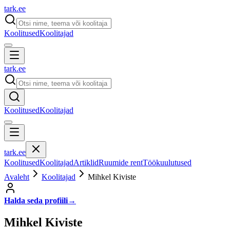
tark
.
ee
Koolitused
Koolitajad
tark
.
ee
Koolitused
Koolitajad
tark
.
ee
Koolitused
Koolitajad
Artiklid
Ruumide rent
Töökuulutused
Avaleht
Koolitajad
Mihkel Kiviste
Halda seda profiili
→
Mihkel Kiviste