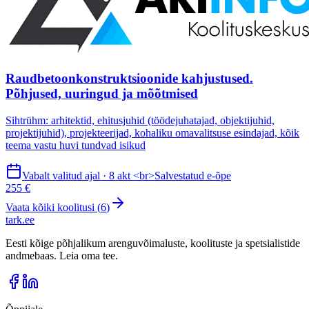
Raudbetoonkonstruktsioonide kahjustused.
Põhjused, uuringud ja mõõtmised
Sihtrühm: arhitektid, ehitusjuhid (töödejuhatajad, objektijuhid,
projektijuhid), projekteerijad, kohaliku omavalitsuse esindajad, kõik
teema vastu huvi tundvad isikud
Vabalt valitud ajal · 8 akt <br>Salvestatud e-õpe
255 €
Vaata kõiki koolitusi (
6
)
tark
.
ee
Eesti kõige põhjalikum arenguvõimaluste, koolituste ja spetsialistide
andmebaas. Leia oma tee.