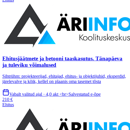
Ehitusjäätmete ja betooni taaskasutus. Tänapäeva
ja tuleviku võimalused
Sihtrühm: projekteerijad, ehitajad, ehitus- ja objektijuhid, eksperdid,
järelevalve ja kõik, kellel on plaanis oma tasemet tõsta
Vabalt valitud ajal · 4,0 akt <br>Salvestatud e-õpe
210 €
Ehitus