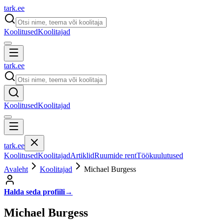
tark
.
ee
Koolitused
Koolitajad
tark
.
ee
Koolitused
Koolitajad
tark
.
ee
Koolitused
Koolitajad
Artiklid
Ruumide rent
Töökuulutused
Avaleht
Koolitajad
Michael Burgess
Halda seda profiili
→
Michael Burgess