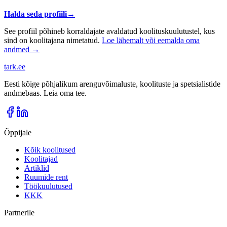
Halda seda profiili
→
See profiil põhineb korraldajate avaldatud koolituskuulutustel, kus
sind on koolitajana nimetatud.
Loe lähemalt või eemalda oma
andmed →
tark
.
ee
Eesti kõige põhjalikum arenguvõimaluste, koolituste ja spetsialistide
andmebaas. Leia oma tee.
Õppijale
Kõik koolitused
Koolitajad
Artiklid
Ruumide rent
Töökuulutused
KKK
Partnerile