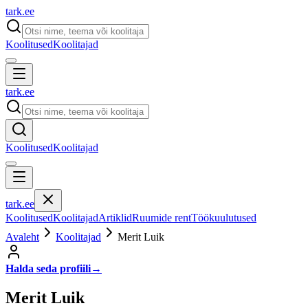
tark
.
ee
Koolitused
Koolitajad
tark
.
ee
Koolitused
Koolitajad
tark
.
ee
Koolitused
Koolitajad
Artiklid
Ruumide rent
Töökuulutused
Avaleht
Koolitajad
Merit Luik
Halda seda profiili
→
Merit Luik