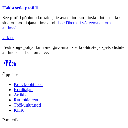
Halda seda profiili
→
See profiil põhineb korraldajate avaldatud koolituskuulutustel, kus
sind on koolitajana nimetatud.
Loe lähemalt või eemalda oma
andmed →
tark
.
ee
Eesti kõige põhjalikum arenguvõimaluste, koolituste ja spetsialistide
andmebaas. Leia oma tee.
Õppijale
Kõik koolitused
Koolitajad
Artiklid
Ruumide rent
Töökuulutused
KKK
Partnerile