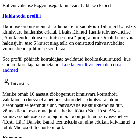
Rahvusvahelise kogemusega kinnisvara halduse ekspert
Halda seda profiili
→
Hariduse on omandanud Tallinna Tehnikaülikooli Tallinna Kolledžis
kinnisvara haldamise erialal. Lisaks läbinud Taanis rahvusvahelise
„Suurkliendi halduse sertifitseerimise“ programmi. Omab kinnisvara
haldusjuht, tase 6 kutset ning talle on omistatud rahvusvaheline
võtmekliendi juhtimise sertifikaat.
See profiil põhineb korraldajate avaldatud koolituskuulutustel, kus
sind on koolitajana nimetatud.
Loe lähemalt või eemalda oma
andmed →
Tutvustus
Merike omab 10 aastast töökogemust kinnisvara korrashoiu
valdkonna erinevatel ametipositsioonidel – kinnisvarahaldur,
sisepuhastuse teenindusjuht, rahvusvahelise suurkliendihaldur,
võtmekliendi osakonna juht ja hetkel töötab Stell Eesti AS-is
kinnisvarahalduse ärisuunajuhina. Ta on juhtinud rahvusvahelise
(Eesti, Läti) Danske Banki teenuslepingut ning edukalt käivitanud ja
juhib Microsofti teenuslepingut.
Kogemus