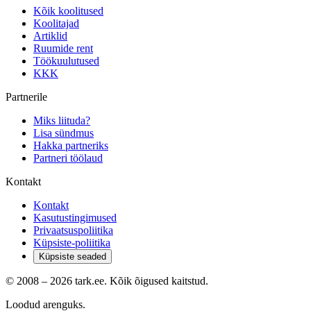
Kõik koolitused
Koolitajad
Artiklid
Ruumide rent
Töökuulutused
KKK
Partnerile
Miks liituda?
Lisa sündmus
Hakka partneriks
Partneri töölaud
Kontakt
Kontakt
Kasutustingimused
Privaatsuspoliitika
Küpsiste-poliitika
Küpsiste seaded
© 2008 –
2026
tark.ee. Kõik õigused kaitstud.
Loodud arenguks.