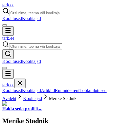
tark
.
ee
Koolitused
Koolitajad
tark
.
ee
Koolitused
Koolitajad
tark
.
ee
Koolitused
Koolitajad
Artiklid
Ruumide rent
Töökuulutused
Avaleht
Koolitajad
Merike Stadnik
Halda seda profiili
→
Merike Stadnik