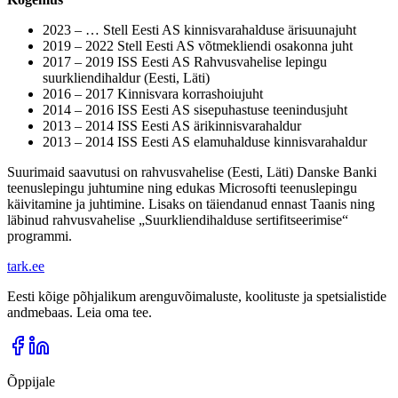
2023 – … Stell Eesti AS kinnisvarahalduse ärisuunajuht
2019 – 2022 Stell Eesti AS võtmekliendi osakonna juht
2017 – 2019 ISS Eesti AS Rahvusvahelise lepingu
suurkliendihaldur (Eesti, Läti)
2016 – 2017 Kinnisvara korrashoiujuht
2014 – 2016 ISS Eesti AS sisepuhastuse teenindusjuht
2013 – 2014 ISS Eesti AS ärikinnisvarahaldur
2013 – 2014 ISS Eesti AS elamuhalduse kinnisvarahaldur
Suurimaid saavutusi on rahvusvahelise (Eesti, Läti) Danske Banki
teenuslepingu juhtumine ning edukas Microsofti teenuslepingu
käivitamine ja juhtimine. Lisaks on täiendanud ennast Taanis ning
läbinud rahvusvahelise „Suurkliendihalduse sertifitseerimise“
programmi.
tark
.
ee
Eesti kõige põhjalikum arenguvõimaluste, koolituste ja spetsialistide
andmebaas. Leia oma tee.
Õppijale