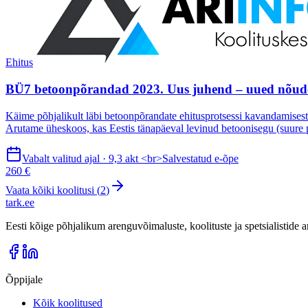
Ehitus
BÜ7 betoonpõrandad 2023. Uus juhend – uued nõud
Käime põhjalikult läbi betoonpõrandate ehitusprotsessi kavandamises
Arutame üheskoos, kas Eestis tänapäeval levinud betoonisegu (suure pl
Vabalt valitud ajal · 9,3 akt <br>Salvestatud e-õpe
260 €
Vaata kõiki koolitusi (
2
)
tark
.
ee
Eesti kõige põhjalikum arenguvõimaluste, koolituste ja spetsialistide
Õppijale
Kõik koolitused