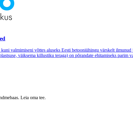
ed
t kuni valmimiseni võttes aluseks Eesti betooniühingu värskelt ilmunu
astsuse, väiksema killustiku teraga) on põrandate ehitamiseks parim va
 andmebaas. Leia oma tee.