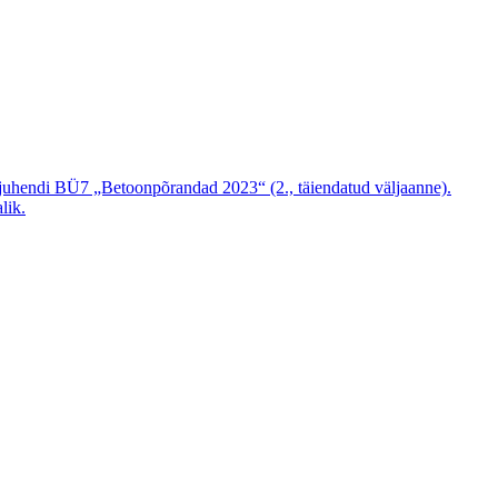
d juhendi BÜ7 „Betoonpõrandad 2023“ (2., täiendatud väljaanne).
lik.