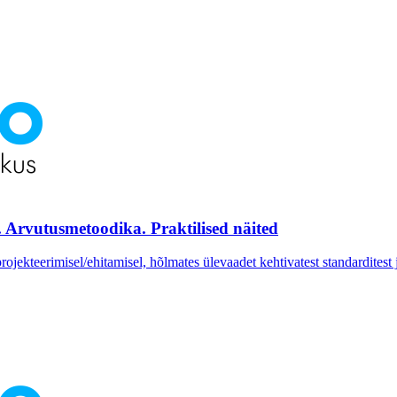
 Arvutusmetoodika. Praktilised näited
jekteerimisel/ehitamisel, hõlmates ülevaadet kehtivatest standarditest j