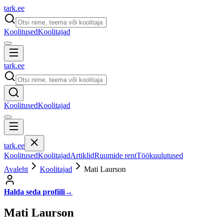
tark
.
ee
Koolitused
Koolitajad
tark
.
ee
Koolitused
Koolitajad
tark
.
ee
Koolitused
Koolitajad
Artiklid
Ruumide rent
Töökuulutused
Avaleht
Koolitajad
Mati Laurson
Halda seda profiili
→
Mati Laurson