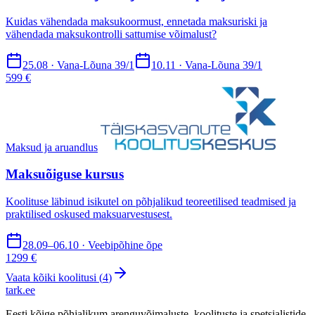
Kuidas vähendada maksukoormust, ennetada maksuriski ja
vähendada maksukontrolli sattumise võimalust?
25.08 · Vana-Lõuna 39/1
10.11 · Vana-Lõuna 39/1
599 €
Maksud ja aruandlus
Maksuõiguse kursus
Koolituse läbinud isikutel on põhjalikud teoreetilised teadmised ja
praktilised oskused maksuarvestusest.
28.09–06.10 · Veebipõhine õpe
1299 €
Vaata kõiki koolitusi (
4
)
tark
.
ee
Eesti kõige põhjalikum arenguvõimaluste, koolituste ja spetsialistide