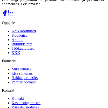
andmebaas. Leia oma tee.
Õppijale
Kõik koolitused
Koolitajad
Artiklid
Ruumide rent
Töökuulutused
KKK
Partnerile
Miks liituda?
Lisa sündmus
Hakka partneriks
Partneri töölaud
Kontakt
Kontakt
Kasutustingimused
Privaatsuspoliitika