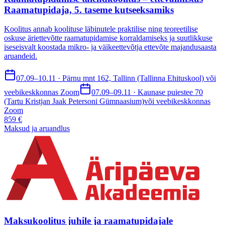
Raamatupidaja, 5. taseme kutseeksamiks
Koolitus annab koolituse läbinutele praktilise ning teoreetilise
oskuse äriettevõtte raamatupidamise korraldamiseks ja suutlikkuse
iseseisvalt koostada mikro- ja väikeettevõtja ettevõte majandusaasta
aruandeid.
07.09–10.11 · Pärnu mnt 162, Tallinn (Tallinna Ehituskool) või
veebikeskkonnas Zoom
07.09–09.11 · Kaunase puiestee 70
(Tartu Kristjan Jaak Petersoni Gümnaasium)või veebikeskkonnas
Zoom
859 €
Maksud ja aruandlus
Maksukoolitus juhile ja raamatupidajale