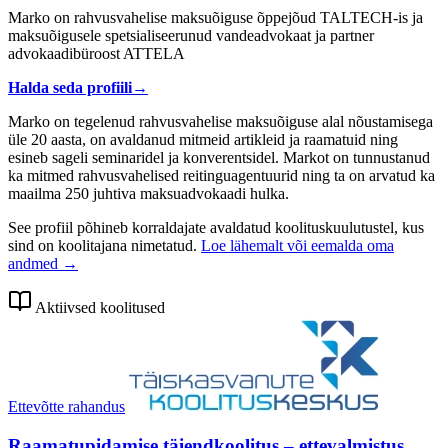
Marko on rahvusvahelise maksuõiguse õppejõud TALTECH-is ja
maksuõigusele spetsialiseerunud vandeadvokaat ja partner
advokaadibüroost ATTELA
Halda seda profiili
→
Marko on tegelenud rahvusvahelise maksuõiguse alal nõustamisega
üle 20 aasta, on avaldanud mitmeid artikleid ja raamatuid ning
esineb sageli seminaridel ja konverentsidel. Markot on tunnustanud
ka mitmed rahvusvahelised reitinguagentuurid ning ta on arvatud ka
maailma 250 juhtiva maksuadvokaadi hulka.
See profiil põhineb korraldajate avaldatud koolituskuulutustel, kus
sind on koolitajana nimetatud.
Loe lähemalt või eemalda oma
andmed →
Aktiivsed koolitused
Ettevõtte rahandus
Raamatupidamise täiendkoolitus – ettevalmistus