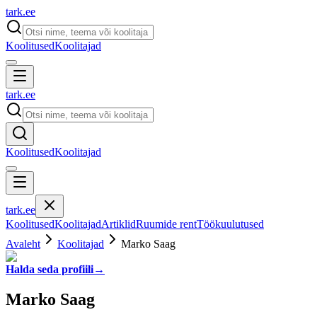
tark
.
ee
Koolitused
Koolitajad
tark
.
ee
Koolitused
Koolitajad
tark
.
ee
Koolitused
Koolitajad
Artiklid
Ruumide rent
Töökuulutused
Avaleht
Koolitajad
Marko Saag
Halda seda profiili
→
Marko Saag