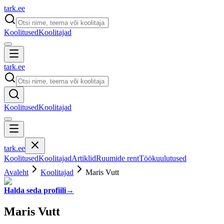
tark
.
ee
Koolitused
Koolitajad
tark
.
ee
Koolitused
Koolitajad
tark
.
ee
Koolitused
Koolitajad
Artiklid
Ruumide rent
Töökuulutused
Avaleht
Koolitajad
Maris Vutt
Halda seda profiili
→
Maris Vutt