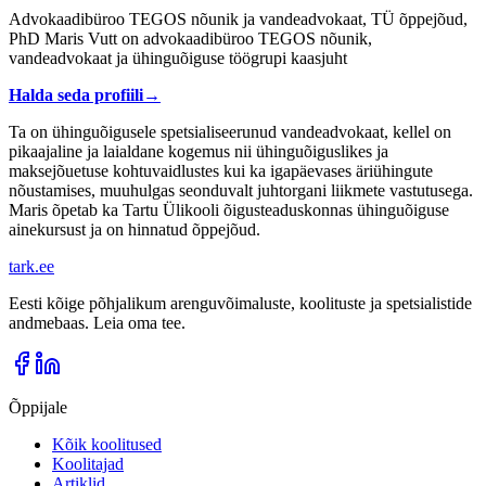
Advokaadibüroo TEGOS nõunik ja vandeadvokaat, TÜ õppejõud,
PhD Maris Vutt on advokaadibüroo TEGOS nõunik,
vandeadvokaat ja ühinguõiguse töögrupi kaasjuht
Halda seda profiili
→
Ta on ühinguõigusele spetsialiseerunud vandeadvokaat, kellel on
pikaajaline ja laialdane kogemus nii ühinguõiguslikes ja
maksejõuetuse kohtuvaidlustes kui ka igapäevases äriühingute
nõustamises, muuhulgas seonduvalt juhtorgani liikmete vastutusega.
Maris õpetab ka Tartu Ülikooli õigusteaduskonnas ühinguõiguse
ainekursust ja on hinnatud õppejõud.
tark
.
ee
Eesti kõige põhjalikum arenguvõimaluste, koolituste ja spetsialistide
andmebaas. Leia oma tee.
Õppijale
Kõik koolitused
Koolitajad
Artiklid