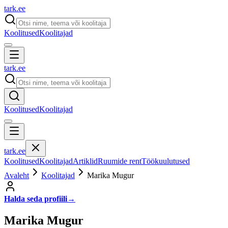
tark
.
ee
Koolitused
Koolitajad
tark
.
ee
Koolitused
Koolitajad
tark
.
ee
Koolitused
Koolitajad
Artiklid
Ruumide rent
Töökuulutused
Avaleht
Koolitajad
Marika Mugur
Halda seda profiili
→
Marika Mugur