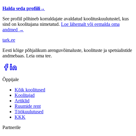
Halda seda profiili
→
See profiil põhineb korraldajate avaldatud koolituskuulutustel, kus
sind on koolitajana nimetatud.
Loe lähemalt või eemalda oma
andmed →
tark
.
ee
Eesti kõige põhjalikum arenguvõimaluste, koolituste ja spetsialistide
andmebaas. Leia oma tee.
Õppijale
Kõik koolitused
Koolitajad
Artiklid
Ruumide rent
Töökuulutused
KKK
Partnerile