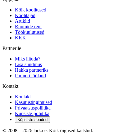
Kõik koolitused
Koolitajad
Artiklid
Ruumide rent
Töökuulutused
KKK
Partnerile
Miks liituda?
Lisa sündmus
Hakka partneriks
Partneri töölaud
Kontakt
Kontakt
Kasutustingimused
Privaatsuspoliitika
Küpsiste-poliitika
Küpsiste seaded
© 2008 –
2026
tark.ee. Kõik õigused kaitstud.