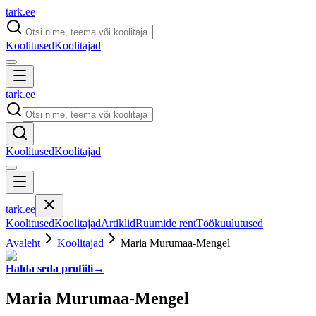
tark
.
ee
Koolitused
Koolitajad
tark
.
ee
Koolitused
Koolitajad
tark
.
ee
Koolitused
Koolitajad
Artiklid
Ruumide rent
Töökuulutused
Avaleht
Koolitajad
Maria Murumaa-Mengel
Halda seda profiili
→
Maria Murumaa-Mengel