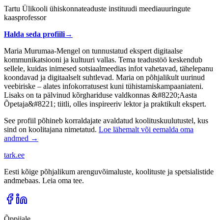
Tartu Ülikooli ühiskonnateaduste instituudi meediauuringute
kaasprofessor
Halda seda profiili
→
Maria Murumaa-Mengel on tunnustatud ekspert digitaalse
kommunikatsiooni ja kultuuri vallas. Tema teadustöö keskendub
sellele, kuidas inimesed sotsiaalmeedias infot vahetavad, tähelepanu
koondavad ja digitaalselt suhtlevad. Maria on põhjalikult uurinud
veebiriske – alates infokorratusest kuni tühistamiskampaaniateni.
Lisaks on ta pälvinud kõrghariduse valdkonnas &#8220;Aasta
Õpetaja&#8221; tiitli, olles inspireeriv lektor ja praktikult ekspert.
See profiil põhineb korraldajate avaldatud koolituskuulutustel, kus
sind on koolitajana nimetatud.
Loe lähemalt või eemalda oma
andmed →
tark
.
ee
Eesti kõige põhjalikum arenguvõimaluste, koolituste ja spetsialistide
andmebaas. Leia oma tee.
Õppijale