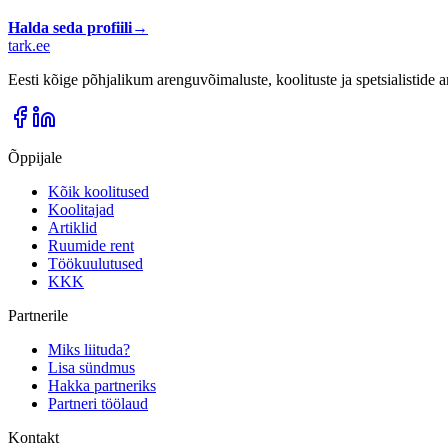
Halda seda profiili
→
tark
.
ee
Eesti kõige põhjalikum arenguvõimaluste, koolituste ja spetsialistide
Õppijale
Kõik koolitused
Koolitajad
Artiklid
Ruumide rent
Töökuulutused
KKK
Partnerile
Miks liituda?
Lisa sündmus
Hakka partneriks
Partneri töölaud
Kontakt