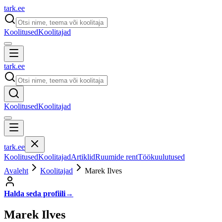
tark
.
ee
Koolitused
Koolitajad
tark
.
ee
Koolitused
Koolitajad
tark
.
ee
Koolitused
Koolitajad
Artiklid
Ruumide rent
Töökuulutused
Avaleht
Koolitajad
Marek Ilves
Halda seda profiili
→
Marek Ilves