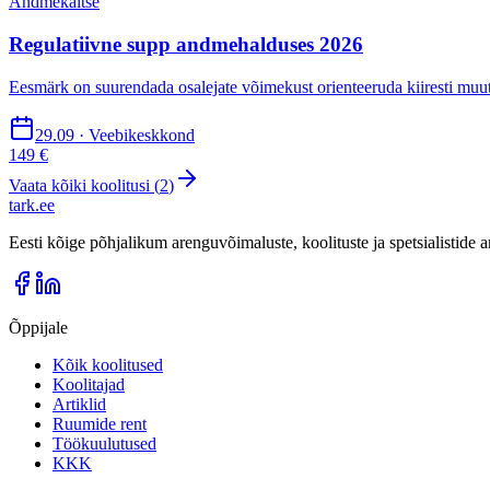
Andmekaitse
Regulatiivne supp andmehalduses 2026
Eesmärk on suurendada osalejate võimekust orienteeruda kiiresti muutu
29.09 · Veebikeskkond
149 €
Vaata kõiki koolitusi (
2
)
tark
.
ee
Eesti kõige põhjalikum arenguvõimaluste, koolituste ja spetsialistide
Õppijale
Kõik koolitused
Koolitajad
Artiklid
Ruumide rent
Töökuulutused
KKK