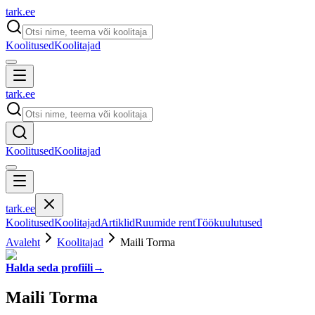
tark
.
ee
Koolitused
Koolitajad
tark
.
ee
Koolitused
Koolitajad
tark
.
ee
Koolitused
Koolitajad
Artiklid
Ruumide rent
Töökuulutused
Avaleht
Koolitajad
Maili Torma
Halda seda profiili
→
Maili Torma