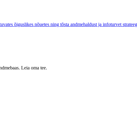
vates õiguslikes nõuetes ning tõsta andmehaldust ja infoturvet strateegi
 andmebaas. Leia oma tee.