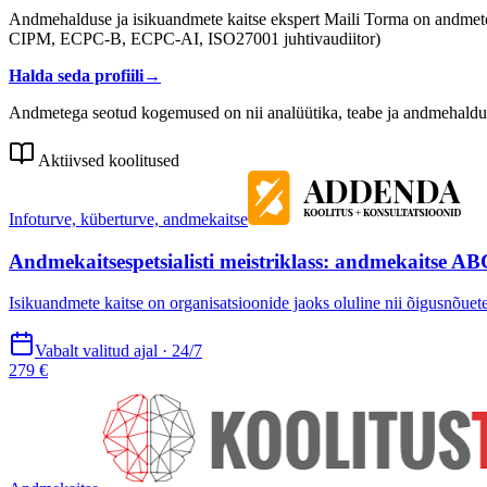
Andmehalduse ja isikuandmete kaitse ekspert Maili Torma on andmetega 
CIPM, ECPC-B, ECPC-AI, ISO27001 juhtivaudiitor)
Halda seda profiili
→
Andmetega seotud kogemused on nii analüütika, teabe ja andmehaldus
Aktiivsed koolitused
Infoturve, küberturve, andmekaitse
Andmekaitsespetsialisti meistriklass: andmekaitse AB
Isikuandmete kaitse on organisatsioonide jaoks oluline nii õigusnõuete 
Vabalt valitud ajal · 24/7
279 €