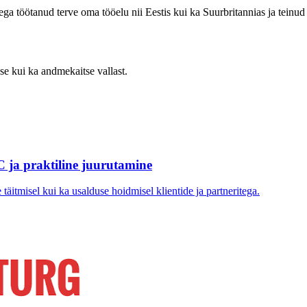
töötanud terve oma tööelu nii Eestis kui ka Suurbritannias ja teinud r
e kui ka andmekaitse vallast.
C ja praktiline juurutamine
täitmisel kui ka usalduse hoidmisel klientide ja partneritega.