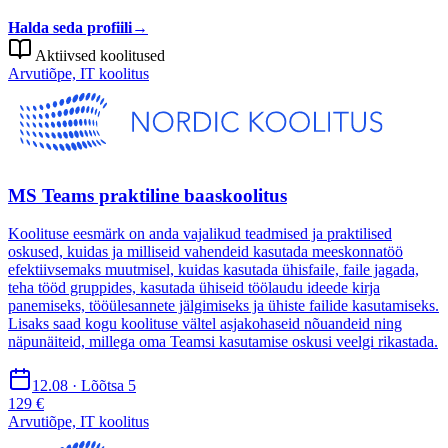
Halda seda profiili
→
Aktiivsed koolitused
Arvutiõpe, IT koolitus
MS Teams praktiline baaskoolitus
Koolituse eesmärk on anda vajalikud teadmised ja praktilised
oskused, kuidas ja milliseid vahendeid kasutada meeskonnatöö
efektiivsemaks muutmisel, kuidas kasutada ühisfaile, faile jagada,
teha tööd gruppides, kasutada ühiseid töölaudu ideede kirja
panemiseks, tööülesannete jälgimiseks ja ühiste failide kasutamiseks.
Lisaks saad kogu koolituse vältel asjakohaseid nõuandeid ning
näpunäiteid, millega oma Teamsi kasutamise oskusi veelgi rikastada.
12.08 · Lõõtsa 5
129 €
Arvutiõpe, IT koolitus