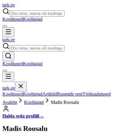
tark
.
ee
Koolitused
Koolitajad
tark
.
ee
Koolitused
Koolitajad
tark
.
ee
Koolitused
Koolitajad
Artiklid
Ruumide rent
Töökuulutused
Avaleht
Koolitajad
Madis Roosalu
Halda seda profiili
→
Madis Roosalu