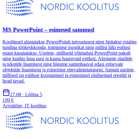
MS PowerPoint – esimesed sammud
Koolitusel alustatakse PowerPointi tutvustusest ning õpitakse esialgu
tundma töökeskkonda, toimimise loogikat ning millist liiki esitlusi
enam kasutatakse. Uurime, milliseid võimalusi PowerPoint pakub
ning kuidas luua uusi ja kaasa haaravaid esitlusi. Alustame slaidide
ja tekstide lisamisest ning liigume sammhaaval edasi erinevate
objektide lisamiseni ja esinemise ettevalmistamiseni. Samuti uurime,
millised on esitluse koostamisel ja esinemisel olulisemad reeglid ja
head tavad.
27.08 · Lõõtsa 5
199 €
Arvutiõpe, IT koolitus