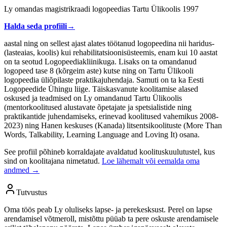
Ly omandas magistrikraadi logopeedias Tartu Ülikoolis 1997
Halda seda profiili
→
aastal ning on sellest ajast alates töötanud logopeedina nii haridus-
(lasteaias, koolis) kui rehabilitatsioonisüsteemis, enam kui 10 aastat
on ta seotud Logopeediakliinikuga. Lisaks on ta omandanud
logopeed tase 8 (kõrgeim aste) kutse ning on Tartu Ülikooli
logopeedia üliõpilaste praktikajuhendaja. Samuti on ta ka Eesti
Logopeedide Ühingu liige. Täiskasvanute koolitamise alased
oskused ja teadmised on Ly omandanud Tartu Ülikoolis
(mentorkoolitused alustavate õpetajate ja spetsialistide ning
praktikantide juhendamiseks, erinevad koolitused vahemikus 2008-
2023) ning Hanen keskuses (Kanada) litsentsikoolituste (More Than
Words, Talkability, Learning Language and Loving It) osana.
See profiil põhineb korraldajate avaldatud koolituskuulutustel, kus
sind on koolitajana nimetatud.
Loe lähemalt või eemalda oma
andmed →
Tutvustus
Oma töös peab Ly oluliseks lapse- ja perekesksust. Perel on lapse
arendamisel võtmeroll, mistõttu püüab ta pere oskuste arendamisele