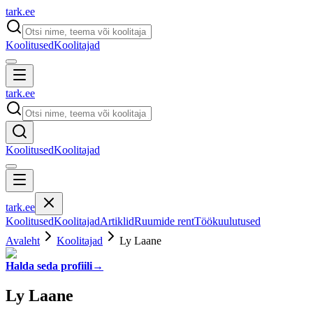
tark
.
ee
Koolitused
Koolitajad
tark
.
ee
Koolitused
Koolitajad
tark
.
ee
Koolitused
Koolitajad
Artiklid
Ruumide rent
Töökuulutused
Avaleht
Koolitajad
Ly Laane
Halda seda profiili
→
Ly Laane