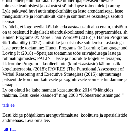
erilist tähelepanu pöörata. Lapse ümber igapäevaselt olevate
inimeste teadmistest ja oskustest sõltub lapse toimetulek ja areng.
Lyle pakuvad huvi autismispektrihäirega laste arendamisega, laste
mänguoskuste ja loomulikult kõne ja suhtlemise oskustega seotud
teemad.
Ly ütleb, et logopeedia köidab teda aasta-aastalt aina enam, mistõttu
on ta osalenud hulgaliselt täienduskoolitustel ning programmides, sh
Hanen Programs ®: More Than Words® (2016) ja Hanen Programs
®: Talkability (2022): autistlike ja sotsiaalse suhtlemise raskustega
laste perede toetamine; Hanen Programs ®: Learning Language and
Loving It (2018) –õpetajate toetamine töös erivajadusega lastega
rühmatingimustes; PALIN – laste ja noorukite kogeluse teraapia;
Lidcombe Program – koolieelikute (kuni 6-aastaste) käitumuslik
kogelusteraapia, (2018); FAVRES (The Functional Assessment of
Verbal Reasoning and Executive Strategies) (2015): ajutraumaga
patsientide kommunikatiivsete ja kognitiivsete võimete hindamine ja
teraapia.
Ly on olnud ka kahe raamatu kaasautoriks: 2014 “Mängides
rääkima. Eesti keele käänded” ning 2008 “Kõnearendusmängud.”
tark
.
ee
Eesti kõige põhjalikum arenguvõimaluste, koolituste ja spetsialistide
andmebaas. Leia oma tee.