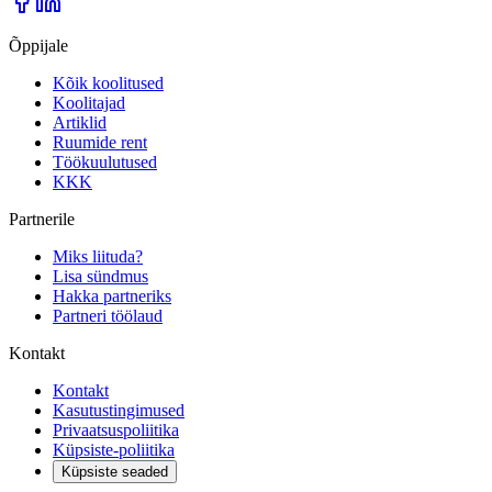
Õppijale
Kõik koolitused
Koolitajad
Artiklid
Ruumide rent
Töökuulutused
KKK
Partnerile
Miks liituda?
Lisa sündmus
Hakka partneriks
Partneri töölaud
Kontakt
Kontakt
Kasutustingimused
Privaatsuspoliitika
Küpsiste-poliitika
Küpsiste seaded