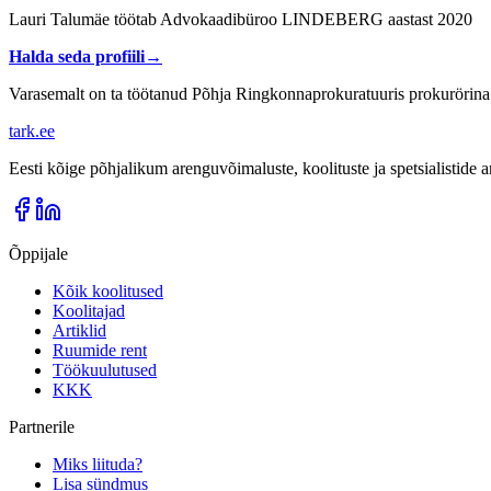
Lauri Talumäe töötab Advokaadibüroo LINDEBERG aastast 2020
Halda seda profiili
→
Varasemalt on ta töötanud Põhja Ringkonnaprokuratuuris prokurörina
tark
.
ee
Eesti kõige põhjalikum arenguvõimaluste, koolituste ja spetsialistide
Õppijale
Kõik koolitused
Koolitajad
Artiklid
Ruumide rent
Töökuulutused
KKK
Partnerile
Miks liituda?
Lisa sündmus