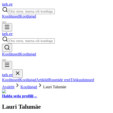
tark
.
ee
Koolitused
Koolitajad
tark
.
ee
Koolitused
Koolitajad
tark
.
ee
Koolitused
Koolitajad
Artiklid
Ruumide rent
Töökuulutused
Avaleht
Koolitajad
Lauri Talumäe
Halda seda profiili
→
Lauri Talumäe