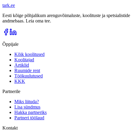
tark
.
ee
Eesti kõige põhjalikum arenguvõimaluste, koolituste ja spetsialistide
andmebaas. Leia oma tee.
Õppijale
Kõik koolitused
Koolitajad
Artiklid
Ruumide rent
Töökuulutused
KKK
Partnerile
Miks liituda?
Lisa sündmus
Hakka partneriks
Partneri töölaud
Kontakt