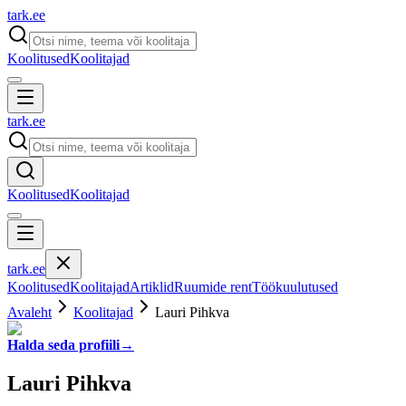
tark
.
ee
Koolitused
Koolitajad
tark
.
ee
Koolitused
Koolitajad
tark
.
ee
Koolitused
Koolitajad
Artiklid
Ruumide rent
Töökuulutused
Avaleht
Koolitajad
Lauri Pihkva
Halda seda profiili
→
Lauri Pihkva