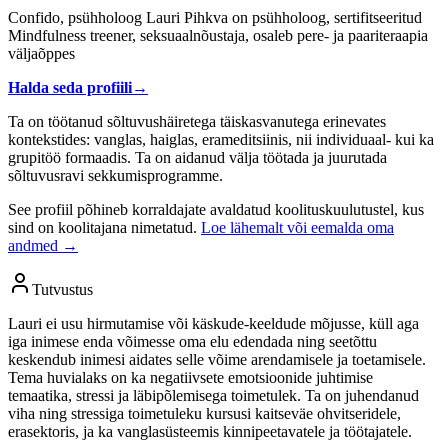
Confido, psühholoog Lauri Pihkva on psühholoog, sertifitseeritud
Mindfulness treener, seksuaalnõustaja, osaleb pere- ja paariteraapia
väljaõppes
Halda seda profiili
→
Ta on töötanud sõltuvushäiretega täiskasvanutega erinevates
kontekstides: vanglas, haiglas, erameditsiinis, nii individuaal- kui ka
grupitöö formaadis. Ta on aidanud välja töötada ja juurutada
sõltuvusravi sekkumisprogramme.
See profiil põhineb korraldajate avaldatud koolituskuulutustel, kus
sind on koolitajana nimetatud.
Loe lähemalt või eemalda oma
andmed →
Tutvustus
Lauri ei usu hirmutamise või käskude-keeldude mõjusse, küll aga
iga inimese enda võimesse oma elu edendada ning seetõttu
keskendub inimesi aidates selle võime arendamisele ja toetamisele.
Tema huvialaks on ka negatiivsete emotsioonide juhtimise
temaatika, stressi ja läbipõlemisega toimetulek. Ta on juhendanud
viha ning stressiga toimetuleku kursusi kaitseväe ohvitseridele,
erasektoris, ja ka vanglasüsteemis kinnipeetavatele ja töötajatele.