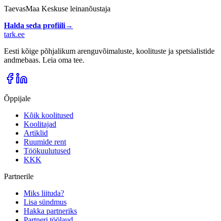
TaevasMaa Keskuse leinanõustaja
Halda seda profiili
→
tark
.
ee
Eesti kõige põhjalikum arenguvõimaluste, koolituste ja spetsialistide
andmebaas. Leia oma tee.
Õppijale
Kõik koolitused
Koolitajad
Artiklid
Ruumide rent
Töökuulutused
KKK
Partnerile
Miks liituda?
Lisa sündmus
Hakka partneriks
Partneri töölaud