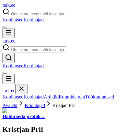
tark
.
ee
Koolitused
Koolitajad
tark
.
ee
Koolitused
Koolitajad
tark
.
ee
Koolitused
Koolitajad
Artiklid
Ruumide rent
Töökuulutused
Avaleht
Koolitajad
Kristjan Prii
Halda seda profiili
→
Kristjan Prii