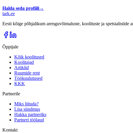
Halda seda profiili
→
tark
.
ee
Eesti kõige põhjalikum arenguvõimaluste, koolituste ja spetsialistide
Õppijale
Kõik koolitused
Koolitajad
Artiklid
Ruumide rent
Töökuulutused
KKK
Partnerile
Miks liituda?
Lisa sündmus
Hakka partneriks
Partneri töölaud
Kontakt