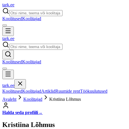
tark
.
ee
Koolitused
Koolitajad
tark
.
ee
Koolitused
Koolitajad
tark
.
ee
Koolitused
Koolitajad
Artiklid
Ruumide rent
Töökuulutused
Avaleht
Koolitajad
Kristiina Lõhmus
Halda seda profiili
→
Kristiina Lõhmus