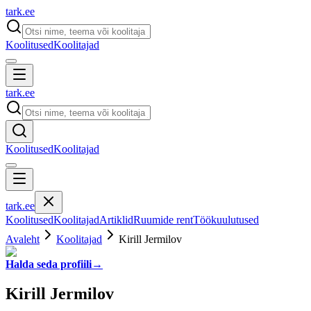
tark
.
ee
Koolitused
Koolitajad
tark
.
ee
Koolitused
Koolitajad
tark
.
ee
Koolitused
Koolitajad
Artiklid
Ruumide rent
Töökuulutused
Avaleht
Koolitajad
Kirill Jermilov
Halda seda profiili
→
Kirill Jermilov