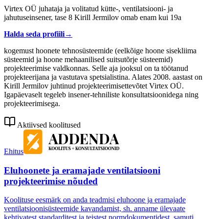
Virtex OÜ juhataja ja volitatud kütte-, ventilatsiooni- ja
jahutuseinsener, tase 8 Kirill Jermilov omab enam kui 19a
Halda seda profiili
→
kogemust hoonete tehnosüsteemide (eelkõige hoone sisekliima
süsteemid ja hoone mehaanilised suitsutõrje süsteemid)
projekteerimise valdkonnas. Selle aja jooksul on ta töötanud
projekteerijana ja vastutava spetsialistina. Alates 2008. aastast on
Kirill Jermilov juhtinud projekteerimisettevõtet Virtex OÜ.
Igapäevaselt tegeleb insener-tehniliste konsultatsioonidega ning
projekteerimisega.
Aktiivsed koolitused
Ehitus
Eluhoonete ja eramajade ventilatsiooni
projekteerimise nõuded
Koolituse eesmärk on anda teadmisi eluhoone ja eramajade
ventilatsioonisüsteemide kavandamist, sh. anname ülevaate
kehtivatest standarditest ja teistest normdokumentidest, samuti