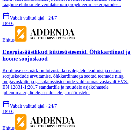
räägime eluhoonete ventilatsiooni projekteerimise eripäradest.
Vabalt valitud ajal · 24/7
189 €
Ehitus
Energiasäästlikud küttesüsteemid. Õhkkardinad ja
hoone soojuskaod
Koolituse eesmärk on tutvustada osalejatele teadmisi ja oskusi
soojuskadude arvutamise, õhkkardinatega seotud teemade ning
mugavuskütte ja jääsulatussüsteemide valdkonnas vastavalt EVS-
EN 12831-1:2017 standardile ja muudele asjakohastele
juhendmaterjalidele, seadustele ja määrustele.
Vabalt valitud ajal · 24/7
189 €
Ehitus