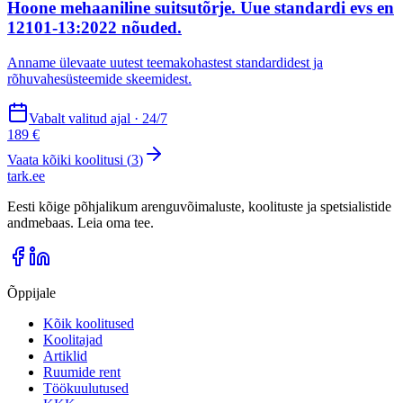
Hoone mehaaniline suitsutõrje. Uue standardi evs en
12101-13:2022 nõuded.
Anname ülevaate uutest teemakohastest standardidest ja
rõhuvahesüsteemide skeemidest.
Vabalt valitud ajal · 24/7
189 €
Vaata kõiki koolitusi (
3
)
tark
.
ee
Eesti kõige põhjalikum arenguvõimaluste, koolituste ja spetsialistide
andmebaas. Leia oma tee.
Õppijale
Kõik koolitused
Koolitajad
Artiklid
Ruumide rent
Töökuulutused