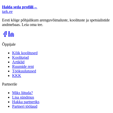
Halda seda profiili
→
tark
.
ee
Eesti kõige põhjalikum arenguvõimaluste, koolituste ja spetsialistide
andmebaas. Leia oma tee.
Õppijale
Kõik koolitused
Koolitajad
Artiklid
Ruumide rent
Töökuulutused
KKK
Partnerile
Miks liituda?
Lisa sündmus
Hakka partneriks
Partneri töölaud