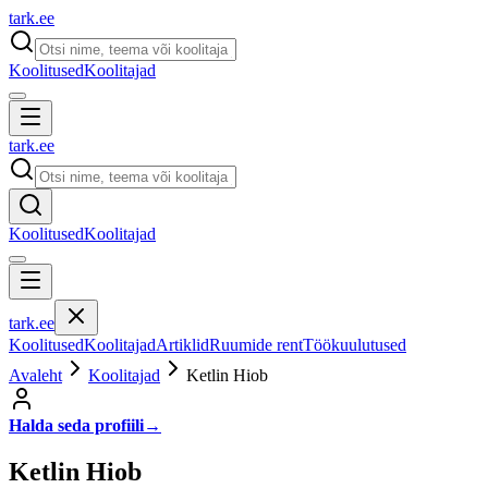
tark
.
ee
Koolitused
Koolitajad
tark
.
ee
Koolitused
Koolitajad
tark
.
ee
Koolitused
Koolitajad
Artiklid
Ruumide rent
Töökuulutused
Avaleht
Koolitajad
Ketlin Hiob
Halda seda profiili
→
Ketlin Hiob