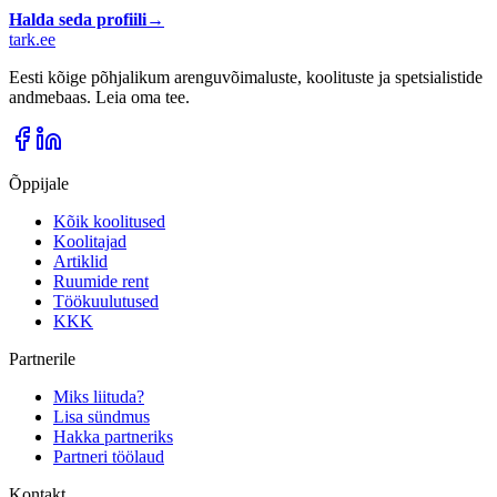
Halda seda profiili
→
tark
.
ee
Eesti kõige põhjalikum arenguvõimaluste, koolituste ja spetsialistide
andmebaas. Leia oma tee.
Õppijale
Kõik koolitused
Koolitajad
Artiklid
Ruumide rent
Töökuulutused
KKK
Partnerile
Miks liituda?
Lisa sündmus
Hakka partneriks
Partneri töölaud
Kontakt