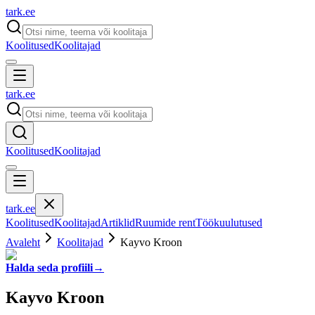
tark
.
ee
Koolitused
Koolitajad
tark
.
ee
Koolitused
Koolitajad
tark
.
ee
Koolitused
Koolitajad
Artiklid
Ruumide rent
Töökuulutused
Avaleht
Koolitajad
Kayvo Kroon
Halda seda profiili
→
Kayvo Kroon