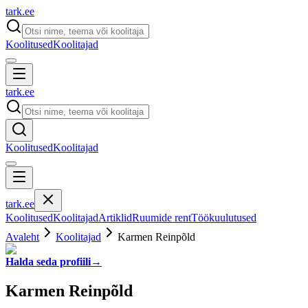
tark
.
ee
Koolitused
Koolitajad
tark
.
ee
Koolitused
Koolitajad
tark
.
ee
Koolitused
Koolitajad
Artiklid
Ruumide rent
Töökuulutused
Avaleht
Koolitajad
Karmen Reinpõld
Halda seda profiili
→
Karmen Reinpõld