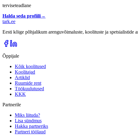
terviseteadlane
Halda seda profiili
→
tark
.
ee
Eesti kõige põhjalikum arenguvõimaluste, koolituste ja spetsialistide
Õppijale
Kõik koolitused
Koolitajad
Artiklid
Ruumide rent
Töökuulutused
KKK
Partnerile
Miks liituda?
Lisa sündmus
Hakka partneriks
Partneri töölaud