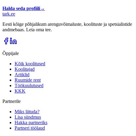
Halda seda profiili
→
tark
.
ee
Eesti kõige põhjalikum arenguvõimaluste, koolituste ja spetsialistide
andmebaas. Leia oma tee.
Õppijale
Kõik koolitused
Koolitajad
Artiklid
Ruumide rent
Töökuulutused
KKK
Partnerile
Miks liituda?
Lisa sündmus
Hakka partneriks
Partneri töölaud