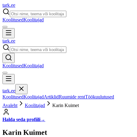
tark
.
ee
Koolitused
Koolitajad
tark
.
ee
Koolitused
Koolitajad
tark
.
ee
Koolitused
Koolitajad
Artiklid
Ruumide rent
Töökuulutused
Avaleht
Koolitajad
Karin Kuimet
Halda seda profiili
→
Karin Kuimet