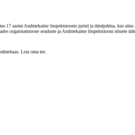
 17 aastat Andmekaitse Inspektsioonis juristi ja tiimijuhina, kus aitas
es organisatsioone seaduste ja Andmekaitse Inspektsiooni nõuete täit
 andmebaas. Leia oma tee.