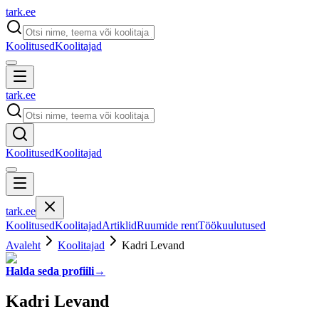
tark
.
ee
Koolitused
Koolitajad
tark
.
ee
Koolitused
Koolitajad
tark
.
ee
Koolitused
Koolitajad
Artiklid
Ruumide rent
Töökuulutused
Avaleht
Koolitajad
Kadri Levand
Halda seda profiili
→
Kadri Levand