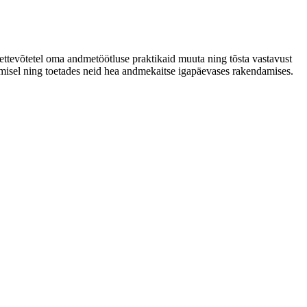
 ettevõtetel oma andmetöötluse praktikaid muuta ning tõsta vastavust
misel ning toetades neid hea andmekaitse igapäevases rakendamises.