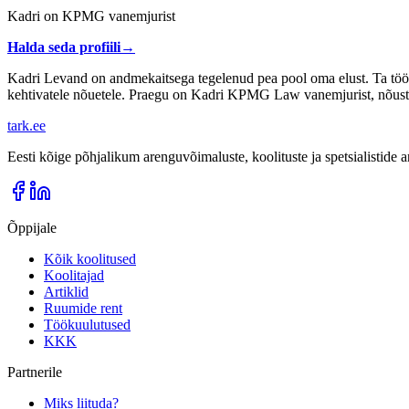
Kadri on KPMG vanemjurist
Halda seda profiili
→
Kadri Levand on andmekaitsega tegelenud pea pool oma elust. Ta töötas
kehtivatele nõuetele. Praegu on Kadri KPMG Law vanemjurist, nõustad
tark
.
ee
Eesti kõige põhjalikum arenguvõimaluste, koolituste ja spetsialistide
Õppijale
Kõik koolitused
Koolitajad
Artiklid
Ruumide rent
Töökuulutused
KKK
Partnerile
Miks liituda?