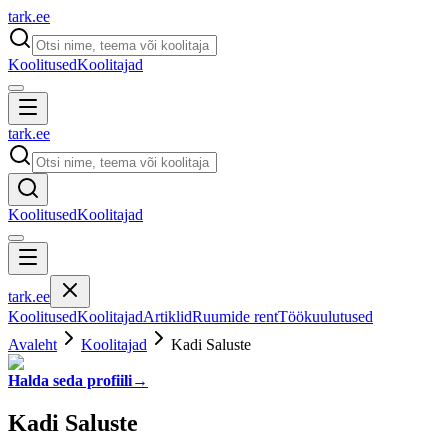
tark
.
ee
Koolitused
Koolitajad
tark
.
ee
Koolitused
Koolitajad
tark
.
ee
Koolitused
Koolitajad
Artiklid
Ruumide rent
Töökuulutused
Avaleht
Koolitajad
Kadi Saluste
Halda seda profiili
→
Kadi Saluste