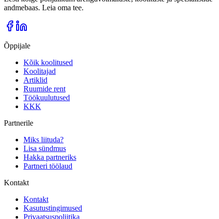
andmebaas. Leia oma tee.
Õppijale
Kõik koolitused
Koolitajad
Artiklid
Ruumide rent
Töökuulutused
KKK
Partnerile
Miks liituda?
Lisa sündmus
Hakka partneriks
Partneri töölaud
Kontakt
Kontakt
Kasutustingimused
Privaatsuspoliitika