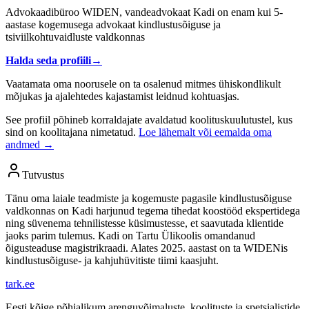
Advokaadibüroo WIDEN, vandeadvokaat Kadi on enam kui 5-
aastase kogemusega advokaat kindlustusõiguse ja
tsiviilkohtuvaidluste valdkonnas
Halda seda profiili
→
Vaatamata oma noorusele on ta osalenud mitmes ühiskondlikult
mõjukas ja ajalehtedes kajastamist leidnud kohtuasjas.
See profiil põhineb korraldajate avaldatud koolituskuulutustel, kus
sind on koolitajana nimetatud.
Loe lähemalt või eemalda oma
andmed →
Tutvustus
Tänu oma laiale teadmiste ja kogemuste pagasile kindlustusõiguse
valdkonnas on Kadi harjunud tegema tihedat koostööd ekspertidega
ning süvenema tehnilistesse küsimustesse, et saavutada klientide
jaoks parim tulemus. Kadi on Tartu Ülikoolis omandanud
õigusteaduse magistrikraadi. Alates 2025. aastast on ta WIDENis
kindlustusõiguse- ja kahjuhüvitiste tiimi kaasjuht.
tark
.
ee
Eesti kõige põhjalikum arenguvõimaluste, koolituste ja spetsialistide