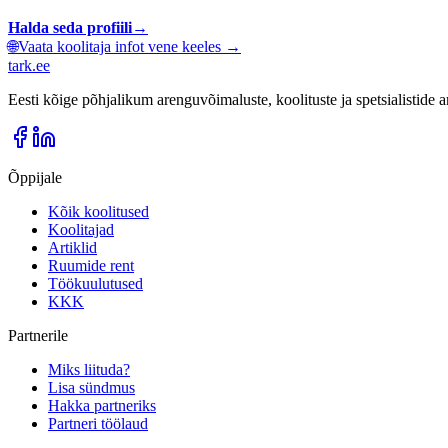
Halda seda profiili
→
🌐
Vaata koolitaja infot vene keeles →
tark
.
ee
Eesti kõige põhjalikum arenguvõimaluste, koolituste ja spetsialistide
Õppijale
Kõik koolitused
Koolitajad
Artiklid
Ruumide rent
Töökuulutused
KKK
Partnerile
Miks liituda?
Lisa sündmus
Hakka partneriks
Partneri töölaud