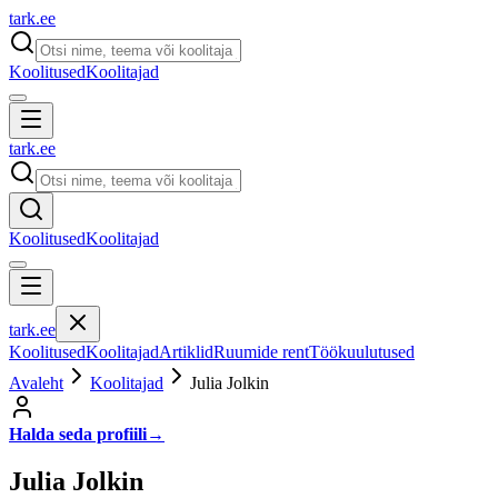
tark
.
ee
Koolitused
Koolitajad
tark
.
ee
Koolitused
Koolitajad
tark
.
ee
Koolitused
Koolitajad
Artiklid
Ruumide rent
Töökuulutused
Avaleht
Koolitajad
Julia Jolkin
Halda seda profiili
→
Julia Jolkin