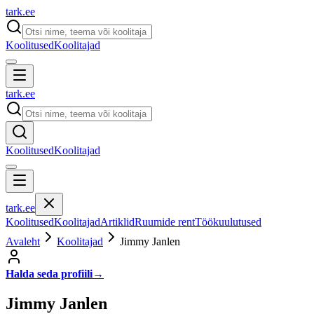
tark
.
ee
Koolitused
Koolitajad
tark
.
ee
Koolitused
Koolitajad
tark
.
ee
Koolitused
Koolitajad
Artiklid
Ruumide rent
Töökuulutused
Avaleht
Koolitajad
Jimmy Janlen
Halda seda profiili
→
Jimmy Janlen