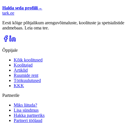
Halda seda profiili
→
tark
.
ee
Eesti kõige põhjalikum arenguvõimaluste, koolituste ja spetsialistide
andmebaas. Leia oma tee.
Õppijale
Kõik koolitused
Koolitajad
Artiklid
Ruumide rent
Töökuulutused
KKK
Partnerile
Miks liituda?
Lisa sündmus
Hakka partneriks
Partneri töölaud