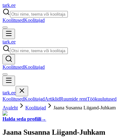
tark
.
ee
Koolitused
Koolitajad
tark
.
ee
Koolitused
Koolitajad
tark
.
ee
Koolitused
Koolitajad
Artiklid
Ruumide rent
Töökuulutused
Avaleht
Koolitajad
Jaana Susanna Liigand-Juhkam
Halda seda profiili
→
Jaana Susanna Liigand-Juhkam