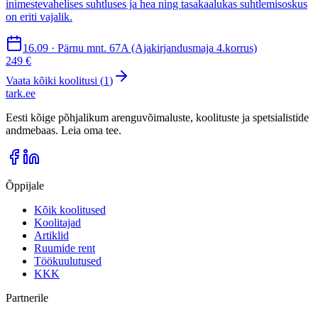
inimestevahelises suhtluses ja hea ning tasakaalukas suhtlemisoskus
on eriti vajalik.
16.09 · Pärnu mnt. 67A (Ajakirjandusmaja 4.korrus)
249 €
Vaata kõiki koolitusi (
1
)
tark
.
ee
Eesti kõige põhjalikum arenguvõimaluste, koolituste ja spetsialistide
andmebaas. Leia oma tee.
Õppijale
Kõik koolitused
Koolitajad
Artiklid
Ruumide rent
Töökuulutused
KKK
Partnerile