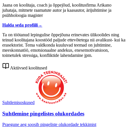
Jaana on koolitaja, coach ja õppejõud, koolitusfirma Arikano
juhataja, mitmete raamatute autor ja kaasautor, ärijuhtimise ja
psühholoogia magister
Halda seda profiili
→
Ta on töötanud lepingulise õppejõuna erinevates ülikoolides ning
teinud koolitajana koostööd paljude ettevõtetega nii avalikust- kui ka
erasektorist. Tema valdkonda kuuluvad teemad on juhtimine,
meeskonnatöö, emotsionaalne andekus, enesemotivatsioon,
toimetulek stressiga, konfliktide lahendamine jpm.
Aktiivsed koolitused
Suhtlemisoskused
Suhtlemine pingelistes olukordades
Praegune aeg soosib pingeliste olukordade tekkimist