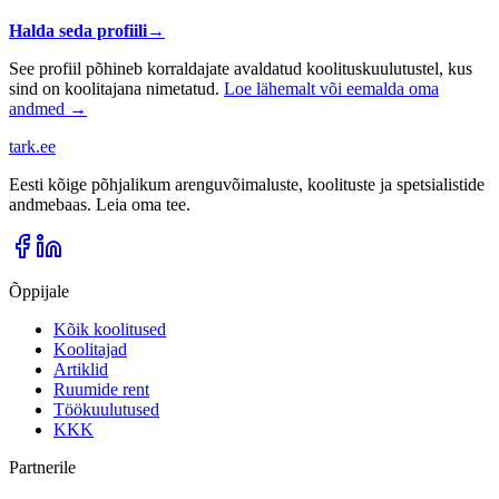
Halda seda profiili
→
See profiil põhineb korraldajate avaldatud koolituskuulutustel, kus
sind on koolitajana nimetatud.
Loe lähemalt või eemalda oma
andmed →
tark
.
ee
Eesti kõige põhjalikum arenguvõimaluste, koolituste ja spetsialistide
andmebaas. Leia oma tee.
Õppijale
Kõik koolitused
Koolitajad
Artiklid
Ruumide rent
Töökuulutused
KKK
Partnerile