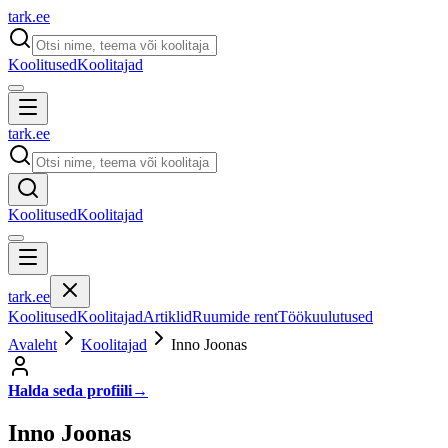
tark
.
ee
Koolitused
Koolitajad
tark
.
ee
Koolitused
Koolitajad
tark
.
ee
Koolitused
Koolitajad
Artiklid
Ruumide rent
Töökuulutused
Avaleht
Koolitajad
Inno Joonas
Halda seda profiili
→
Inno Joonas