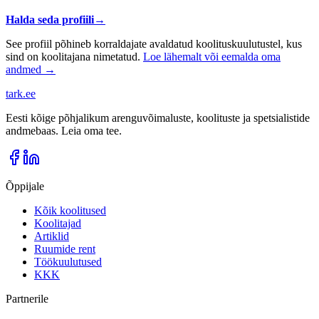
Halda seda profiili
→
See profiil põhineb korraldajate avaldatud koolituskuulutustel, kus
sind on koolitajana nimetatud.
Loe lähemalt või eemalda oma
andmed →
tark
.
ee
Eesti kõige põhjalikum arenguvõimaluste, koolituste ja spetsialistide
andmebaas. Leia oma tee.
Õppijale
Kõik koolitused
Koolitajad
Artiklid
Ruumide rent
Töökuulutused
KKK
Partnerile