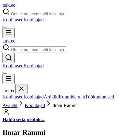
tark
.
ee
Koolitused
Koolitajad
tark
.
ee
Koolitused
Koolitajad
tark
.
ee
Koolitused
Koolitajad
Artiklid
Ruumide rent
Töökuulutused
Avaleht
Koolitajad
Ilmar Rammi
Halda seda profiili
→
Ilmar Rammi