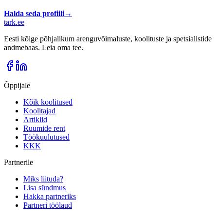
Halda seda profiili
→
tark
.
ee
Eesti kõige põhjalikum arenguvõimaluste, koolituste ja spetsialistide
andmebaas. Leia oma tee.
Õppijale
Kõik koolitused
Koolitajad
Artiklid
Ruumide rent
Töökuulutused
KKK
Partnerile
Miks liituda?
Lisa sündmus
Hakka partneriks
Partneri töölaud