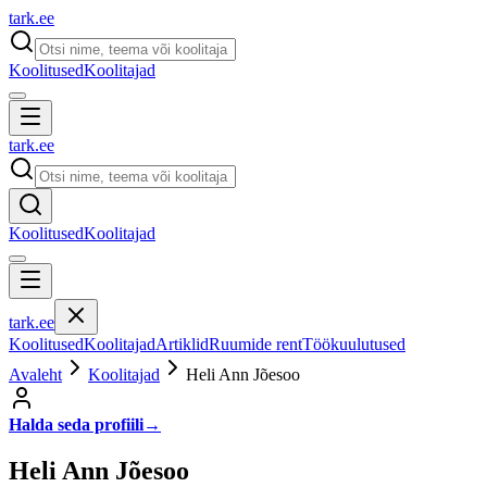
tark
.
ee
Koolitused
Koolitajad
tark
.
ee
Koolitused
Koolitajad
tark
.
ee
Koolitused
Koolitajad
Artiklid
Ruumide rent
Töökuulutused
Avaleht
Koolitajad
Heli Ann Jõesoo
Halda seda profiili
→
Heli Ann Jõesoo