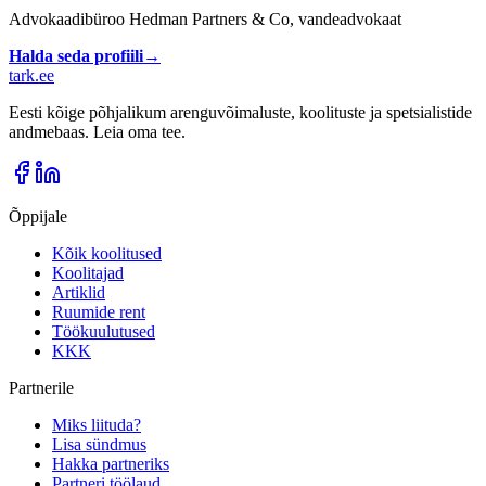
Advokaadibüroo Hedman Partners & Co, vandeadvokaat
Halda seda profiili
→
tark
.
ee
Eesti kõige põhjalikum arenguvõimaluste, koolituste ja spetsialistide
andmebaas. Leia oma tee.
Õppijale
Kõik koolitused
Koolitajad
Artiklid
Ruumide rent
Töökuulutused
KKK
Partnerile
Miks liituda?
Lisa sündmus
Hakka partneriks
Partneri töölaud