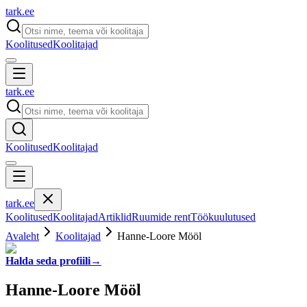
tark
.
ee
Koolitused
Koolitajad
tark
.
ee
Koolitused
Koolitajad
tark
.
ee
Koolitused
Koolitajad
Artiklid
Ruumide rent
Töökuulutused
Avaleht
Koolitajad
Hanne-Loore Mööl
Halda seda profiili
→
Hanne-Loore Mööl