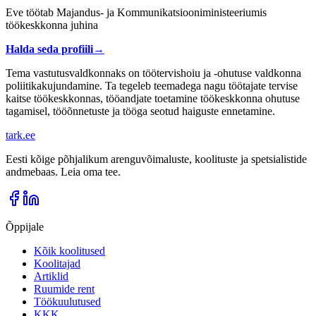
Eve töötab Majandus- ja Kommunikatsiooniministeeriumis
töökeskkonna juhina
Halda seda profiili
→
Tema vastutusvaldkonnaks on töötervishoiu ja -ohutuse valdkonna
poliitikakujundamine. Ta tegeleb teemadega nagu töötajate tervise
kaitse töökeskkonnas, tööandjate toetamine töökeskkonna ohutuse
tagamisel, tööõnnetuste ja tööga seotud haiguste ennetamine.
tark
.
ee
Eesti kõige põhjalikum arenguvõimaluste, koolituste ja spetsialistide
andmebaas. Leia oma tee.
Õppijale
Kõik koolitused
Koolitajad
Artiklid
Ruumide rent
Töökuulutused
KKK