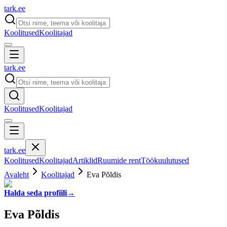
tark
.
ee
Koolitused
Koolitajad
tark
.
ee
Koolitused
Koolitajad
tark
.
ee
Koolitused
Koolitajad
Artiklid
Ruumide rent
Töökuulutused
Avaleht
Koolitajad
Eva Põldis
Halda seda profiili
→
Eva Põldis