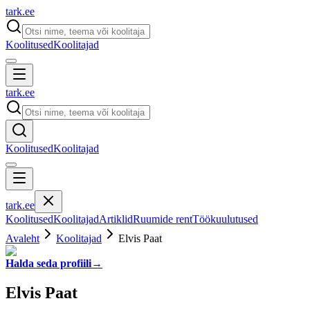
tark
.
ee
Koolitused
Koolitajad
tark
.
ee
Koolitused
Koolitajad
tark
.
ee
Koolitused
Koolitajad
Artiklid
Ruumide rent
Töökuulutused
Avaleht
Koolitajad
Elvis Paat
Halda seda profiili
→
Elvis Paat