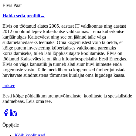
Elvis Paat
Halda seda profiili
→
Elvis on töötanud alates 2005. aastast IT valdkonnas ning aastast
2012 on olnud tegev küberkaitse valdkonnas. Tema küberkaitse
karjäär algas Kaitseväest ning see on jäänud talle väga
südamelähedaseks teemaks. Oma kogemustest võib ta öelda, et
kõige parem investeering küberkaitses valdkonna paremaks
korraldamiseks, tuleb läbi lõppkasutajate koolitamiste. Elvis on
töötanud Kaitseväes ja on täna infoturbespetsialist Eesti Energias.
Elvis on väga kannatlik ja tunneb alati suur huvi inimeste enda
kogemuste vastu. Talle meeldib oma kogemused ümber jutustada
huvitavate sündmustena tõmmates kuulajat oma lugudega kaasa.
tark
.
ee
Eesti kõige põhjalikum arenguvõimaluste, koolituste ja spetsialistide
andmebaas. Leia oma tee.
Õppijale
Kõik koolitused