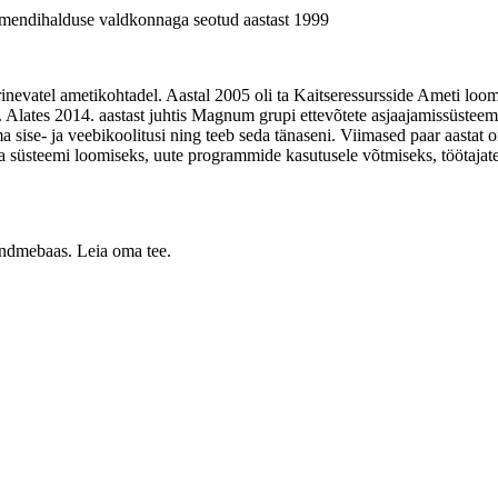
kumendihalduse valdkonnaga seotud aastast 1999
inevatel ametikohtadel. Aastal 2005 oli ta Kaitseressursside Ameti loomi
Alates 2014. aastast juhtis Magnum grupi ettevõtete asjaajamissüsteemi
ima sise- ja veebikoolitusi ning teeb seda tänaseni. Viimased paar aastat
s ja süsteemi loomiseks, uute programmide kasutusele võtmiseks, tööta
 andmebaas. Leia oma tee.