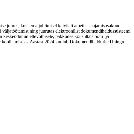
se juures, kus tema juhtimisel käivitati ameti asjaajamisosakond.
 väljatöötamist ning juurutas elektroonilist dokumendihaldussüsteemi
 on keskendunud ettevõtlusele, pakkudes konsultatsiooni- ja
jate koolitamiseks. Aastast 2024 kuulub Dokumendihaldurite Ühingu