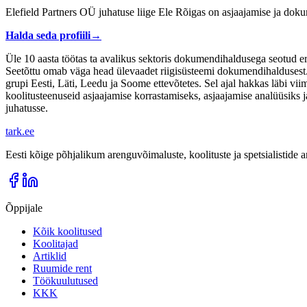
Elefield Partners OÜ juhatuse liige Ele Rõigas on asjaajamise ja do
Halda seda profiili
→
Üle 10 aasta töötas ta avalikus sektoris dokumendihaldusega seotud er
Seetõttu omab väga head ülevaadet riigisüsteemi dokumendihaldusest. 
grupi Eesti, Läti, Leedu ja Soome ettevõtetes. Sel ajal hakkas läbi vi
koolitusteenuseid asjaajamise korrastamiseks, asjaajamise analüüsik
juhatusse.
tark
.
ee
Eesti kõige põhjalikum arenguvõimaluste, koolituste ja spetsialistide
Õppijale
Kõik koolitused
Koolitajad
Artiklid
Ruumide rent
Töökuulutused
KKK