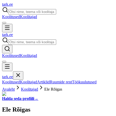
tark
.
ee
Koolitused
Koolitajad
tark
.
ee
Koolitused
Koolitajad
tark
.
ee
Koolitused
Koolitajad
Artiklid
Ruumide rent
Töökuulutused
Avaleht
Koolitajad
Ele Rõigas
Halda seda profiili
→
Ele Rõigas