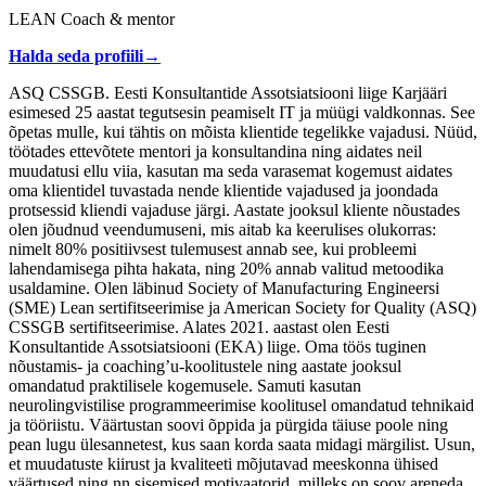
LEAN Coach & mentor
Halda seda profiili
→
ASQ CSSGB. Eesti Konsultantide Assotsiatsiooni liige Karjääri
esimesed 25 aastat tegutsesin peamiselt IT ja müügi valdkonnas. See
õpetas mulle, kui tähtis on mõista klientide tegelikke vajadusi. Nüüd,
töötades ettevõtete mentori ja konsultandina ning aidates neil
muudatusi ellu viia, kasutan ma seda varasemat kogemust aidates
oma klientidel tuvastada nende klientide vajadused ja joondada
protsessid kliendi vajaduse järgi. Aastate jooksul kliente nõustades
olen jõudnud veendumuseni, mis aitab ka keerulises olukorras:
nimelt 80% positiivsest tulemusest annab see, kui probleemi
lahendamisega pihta hakata, ning 20% annab valitud metoodika
usaldamine. Olen läbinud Society of Manufacturing Engineersi
(SME) Lean sertifitseerimise ja American Society for Quality (ASQ)
CSSGB sertifitseerimise. Alates 2021. aastast olen Eesti
Konsultantide Assotsiatsiooni (EKA) liige. Oma töös tuginen
nõustamis- ja coaching’u-koolitustele ning aastate jooksul
omandatud praktilisele kogemusele. Samuti kasutan
neurolingvistilise programmeerimise koolitusel omandatud tehnikaid
ja tööriistu. Väärtustan soovi õppida ja pürgida täiuse poole ning
pean lugu ülesannetest, kus saan korda saata midagi märgilist. Usun,
et muudatuste kiirust ja kvaliteeti mõjutavad meeskonna ühised
väärtused ning nn sisemised motivaatorid, milleks on soov areneda