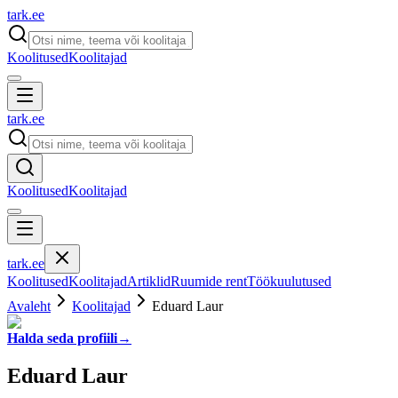
tark
.
ee
Koolitused
Koolitajad
tark
.
ee
Koolitused
Koolitajad
tark
.
ee
Koolitused
Koolitajad
Artiklid
Ruumide rent
Töökuulutused
Avaleht
Koolitajad
Eduard Laur
Halda seda profiili
→
Eduard Laur