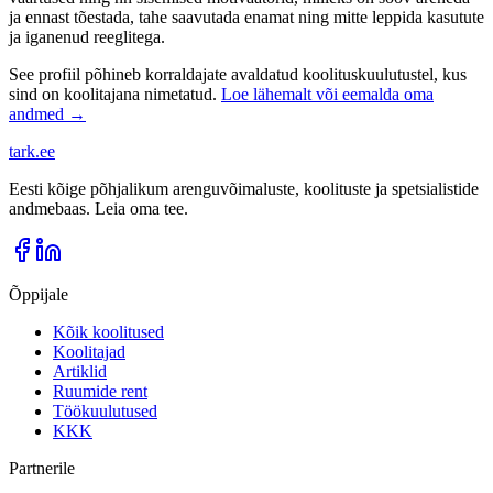
ja ennast tõestada, tahe saavutada enamat ning mitte leppida kasutute
ja iganenud reeglitega.
See profiil põhineb korraldajate avaldatud koolituskuulutustel, kus
sind on koolitajana nimetatud.
Loe lähemalt või eemalda oma
andmed →
tark
.
ee
Eesti kõige põhjalikum arenguvõimaluste, koolituste ja spetsialistide
andmebaas. Leia oma tee.
Õppijale
Kõik koolitused
Koolitajad
Artiklid
Ruumide rent
Töökuulutused
KKK
Partnerile