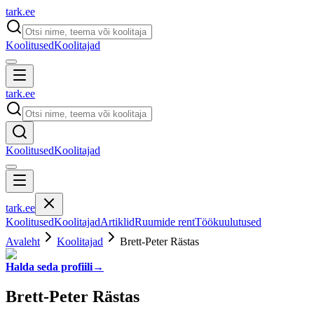
tark
.
ee
Koolitused
Koolitajad
tark
.
ee
Koolitused
Koolitajad
tark
.
ee
Koolitused
Koolitajad
Artiklid
Ruumide rent
Töökuulutused
Avaleht
Koolitajad
Brett-Peter Rästas
Halda seda profiili
→
Brett-Peter Rästas