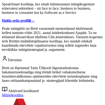
SpeakSmart koolitaja, kes omab kümneaastast müügikogemust
erinevatest sektoritest – nii face to face, business to business,
business to consumer kui ka Software as a Service
Halda seda profiili
→
Peale müügitöö on Brett varasemalt mentordanud idufirmasid,
kellest tuntuim võitis 2021. aastal äriideekonkursi Ajujaht. Ta on
töötanud ükssarvikust idufirma Glia äriarenduses. Varasem kogemus
teeb Brettist multidistsiplinaarse koolitaja, kes suudab edukalt
kaardistada ettevõtete vajadusi/ootusi ning sellele tuginedes luua
terviklikke müügistrateegiad ja -argumente.
Tutvustus
Brett on lõpetanud Tartu Ülikooli õigusteaduskonna
bakalaureusekraadiga ning töötab hetkel vabakutselisena
turundusvaldkonnas optimeerides ettevõtete turundusplaane ning
luues reklaamkampaaniaid ja -strateegijaid klientide leidmiseks.
Aktiivsed koolitused
Müügikoolitus