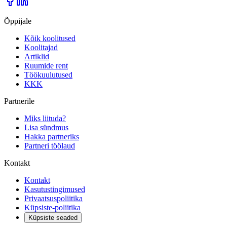
Õppijale
Kõik koolitused
Koolitajad
Artiklid
Ruumide rent
Töökuulutused
KKK
Partnerile
Miks liituda?
Lisa sündmus
Hakka partneriks
Partneri töölaud
Kontakt
Kontakt
Kasutustingimused
Privaatsuspoliitika
Küpsiste-poliitika
Küpsiste seaded