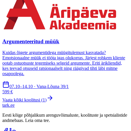
Argumenteeritud müük
Kuidas õigete argumentidega müügitulemust kasvatada?
Emotsionaalne müük ei tööta igas olukorras. Järjest rohkem kliente
ootab ostuotsuste tegemiseks selgeid argumente. Eriti ärikliendid,
kes teevad otsuseid ratsionaalselt ning räägivad tihti läbi mitme
osapoolega.
07.10–14.10 · Vana-Lõuna 39/1
599 €
Vaata kõiki koolitusi (
1
)
tark
.
ee
Eesti kõige põhjalikum arenguvõimaluste, koolituste ja spetsialistide
andmebaas. Leia oma tee.